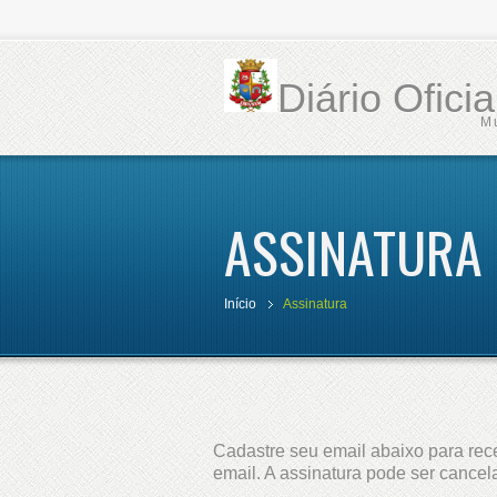
Diário Ofici
M
ASSINATURA
Início
Assinatura
Cadastre seu email abaixo para rece
email. A assinatura pode ser cance