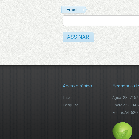
Email:
Acesso rápido
Economia de
Início
Água: 2367157.5
Pesquisa
Energia: 2104
Folhas A4: 526