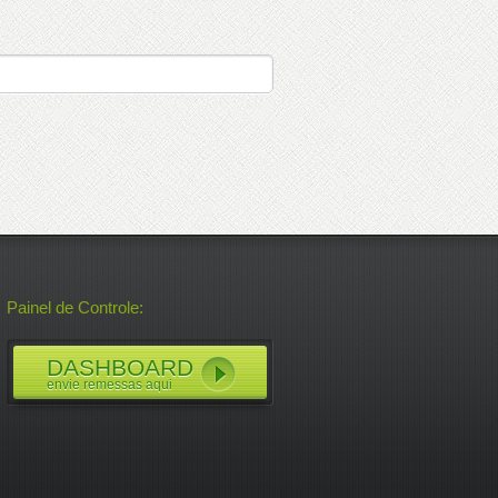
Painel de Controle:
DASHBOARD
envie remessas aqui