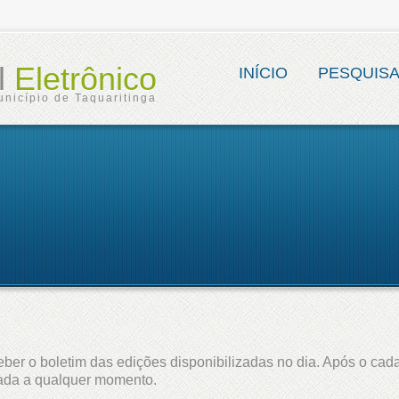
al
Eletrônico
INÍCIO
PESQUIS
unicípio de Taquaritinga
ber o boletim das edições disponibilizadas no dia. Após o cada
lada a qualquer momento.