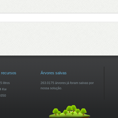
 recursos
Árvores salvas
 litros
263.0175 árvores já foram salvas por
nossa solução.
14 Kw
0350