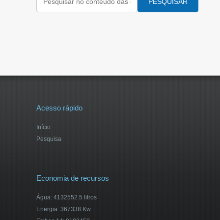
PESQUISAR
Acesso rápido
Início
Pesquisa
Economia de recursos
Água: 4132552.5 litros
Energia: 367338 Kw