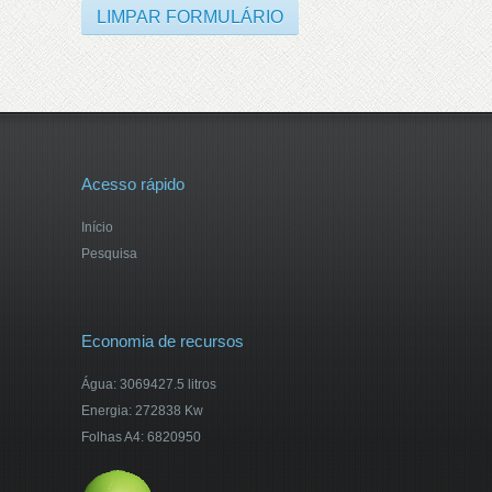
Acesso rápido
Início
Pesquisa
Economia de recursos
Água: 3069427.5 litros
Energia: 272838 Kw
Folhas A4: 6820950