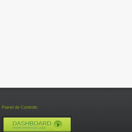
Painel de Controle:
DASHBOARD
envie remessas aqui