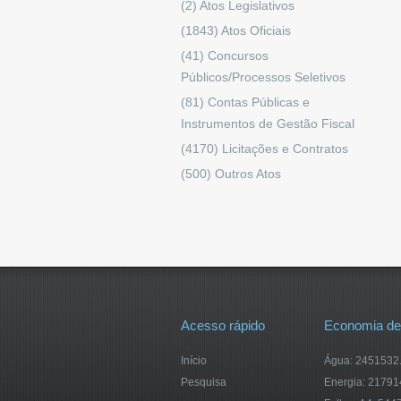
(2)
Atos Legislativos
(1843)
Atos Oficiais
(41)
Concursos
Públicos/Processos Seletivos
(81)
Contas Públicas e
Instrumentos de Gestão Fiscal
(4170)
Licitações e Contratos
(500)
Outros Atos
Acesso rápido
Economia de
Início
Água: 2451532.5
Pesquisa
Energia: 2179