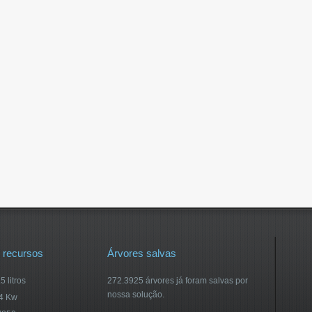
 recursos
Árvores salvas
 litros
272.3925 árvores já foram salvas por
nossa solução.
14 Kw