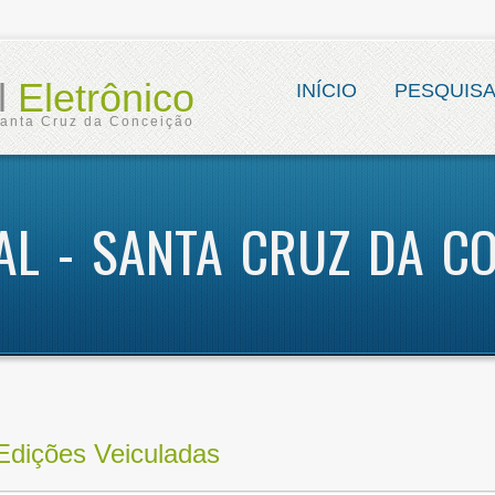
al
Eletrônico
INÍCIO
PESQUIS
Santa Cruz da Conceição
IAL - SANTA CRUZ DA C
Edições Veiculadas