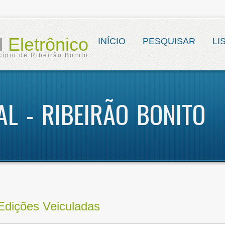
al
Eletrônico
INÍCIO
PESQUISAR
LI
cípio de Ribeirão Bonito
AL - RIBEIRÃO BONITO
Edições Veiculadas