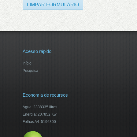
Acesso rápido
Início
Pesquisa
Economia de recursos
Água: 2338335 litros
Energia: 207852 Kw
Folhas A4: 5196300