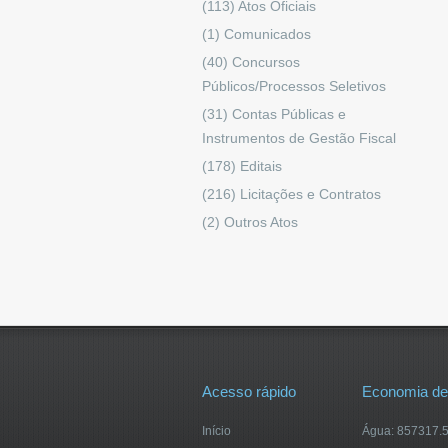
(113)
Atos Oficiais
(1)
Comunicados
(40)
Concursos
Públicos/Processos Seletivos
(31)
Contas Públicas e
Instrumentos de Gestão Fiscal
(178)
Editais
(216)
Licitações e Contratos
(2)
Outros Atos
Acesso rápido
Economia de
Início
Água: 857317.5 