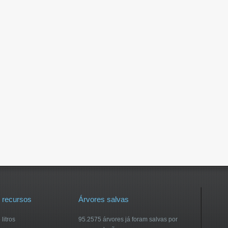
 recursos
Árvores salvas
litros
95.2575 árvores já foram salvas por