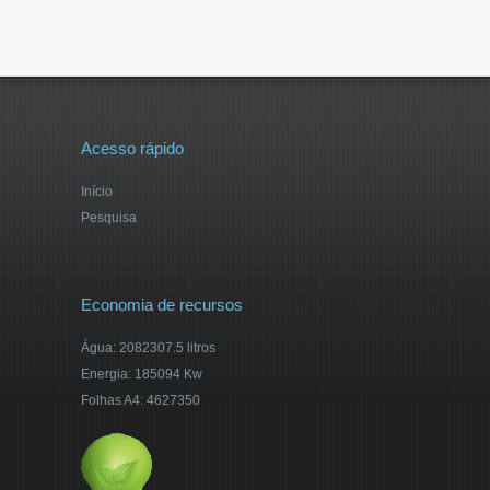
Acesso rápido
Início
Pesquisa
Economia de recursos
Água: 2082307.5 litros
Energia: 185094 Kw
Folhas A4: 4627350