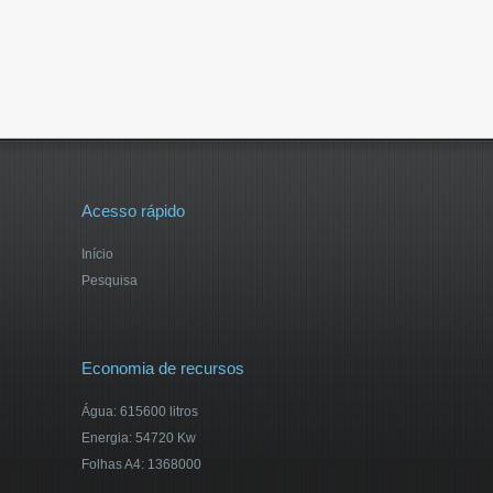
Acesso rápido
Início
Pesquisa
Economia de recursos
Água: 615600 litros
Energia: 54720 Kw
Folhas A4: 1368000