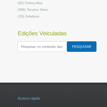
(52)
Outros Atos
(306)
Terceiro Setor
(19)
Zeladoria
Edições Veiculadas
PESQUISAR
Acesso rápido