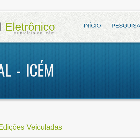
al
Eletrônico
INÍCIO
PESQUIS
Município de Icém
AL - ICÉM
Edições Veiculadas