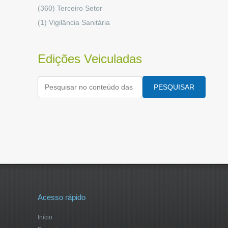
(360)
Terceiro Setor
(1)
Vigilância Sanitária
Edições Veiculadas
PESQUISAR
Acesso rápido
Início