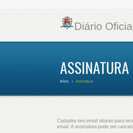
Diário Ofici
ASSINATURA
Início
Assinatura
Cadastre seu email abaixo para rece
email. A assinatura pode ser cance