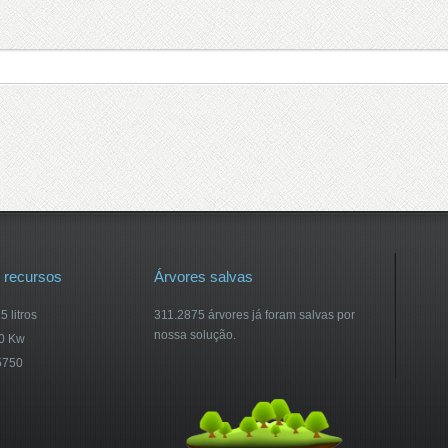
 recursos
Árvores salvas
 litros
311.2875 árvores já foram salvas por
nossa solução.
30 Kw
5750