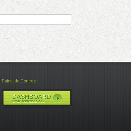
Painel de Controle:
DASHBOARD
envie remessas aqui