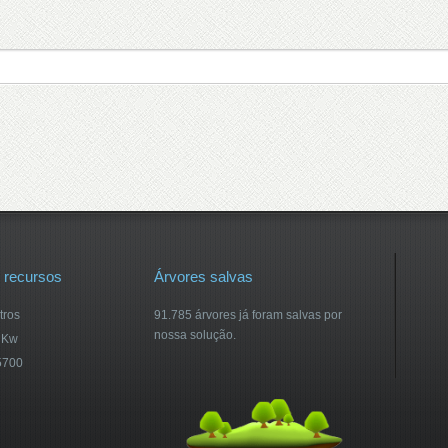
 recursos
Árvores salvas
tros
91.785 árvores já foram salvas por
nossa solução.
 Kw
5700