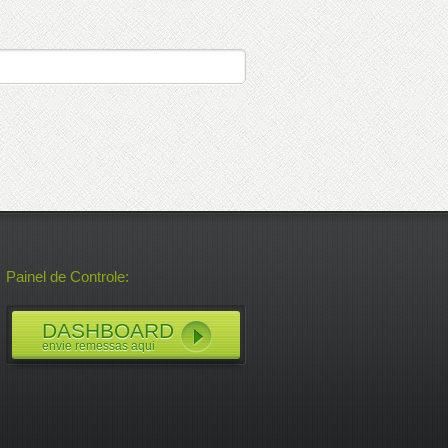
Painel de Controle:
DASHBOARD
envie remessas aqui