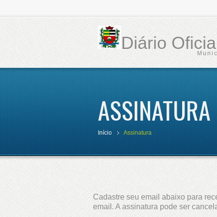
Diário Ofici
Munic
ASSINATURA
Início
Assinatura
Cadastre seu email abaixo para rece
email. A assinatura pode ser cance