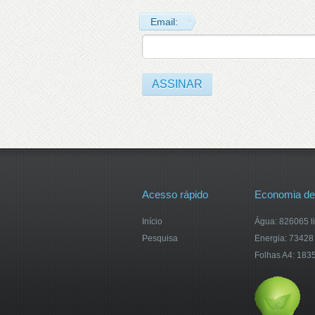
Email:
Acesso rápido
Economia de
Início
Água: 826065 li
Pesquisa
Energia: 73428
Folhas A4: 183