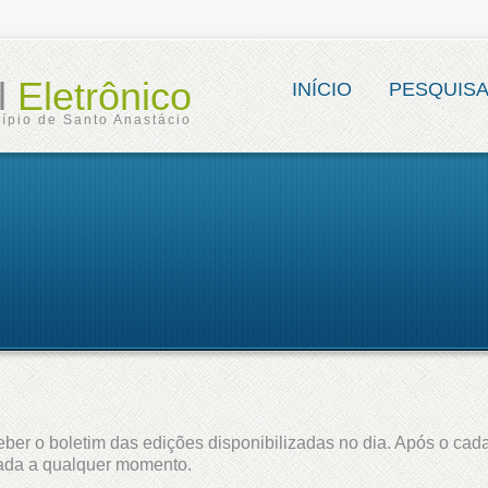
al
Eletrônico
INÍCIO
PESQUIS
ípio de Santo Anastácio
ber o boletim das edições disponibilizadas no dia. Após o cada
lada a qualquer momento.