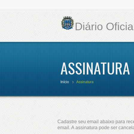
Diário Ofici
ASSINATURA
Início
Assinatura
Cadastre seu email abaixo para rece
email. A assinatura pode ser cance