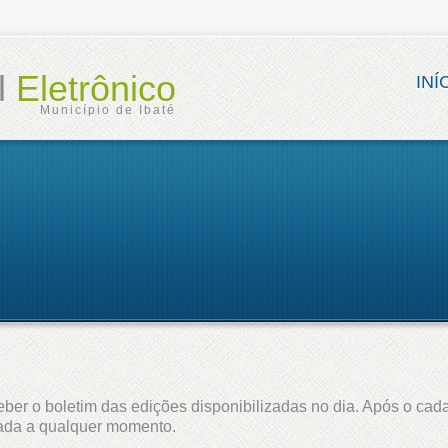
al
Eletrônico
INÍ
Município de Ibaté
ber o boletim das edições disponibilizadas no dia. Após o cada
lada a qualquer momento.