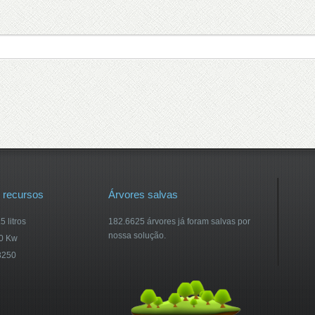
 recursos
Árvores salvas
 litros
182.6625 árvores já foram salvas por
nossa solução.
30 Kw
3250