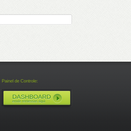
Painel de Controle:
DASHBOARD
envie remessas aqui