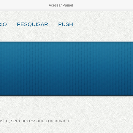
Acessar Painel
CIO
PESQUISAR
PUSH
stro, será necessário confirmar o