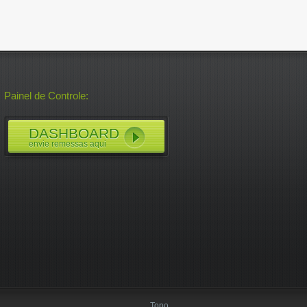
Painel de Controle:
DASHBOARD
envie remessas aqui
Topo