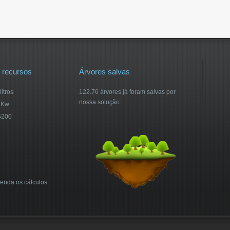
 recursos
Árvores salvas
itros
122.76 árvores já foram salvas por
nossa solução.
 Kw
5200
enda os cálculos.