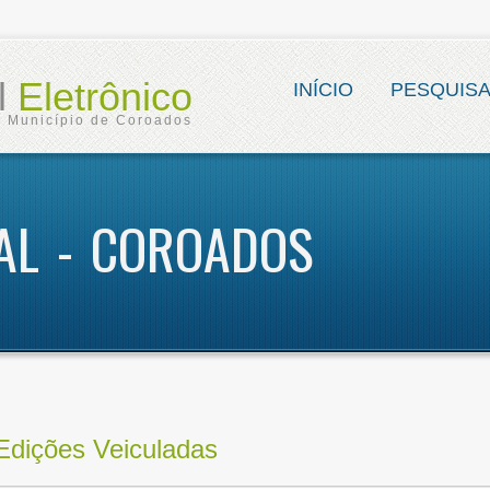
al
Eletrônico
INÍCIO
PESQUIS
Município de Coroados
IAL - COROADOS
Edições Veiculadas