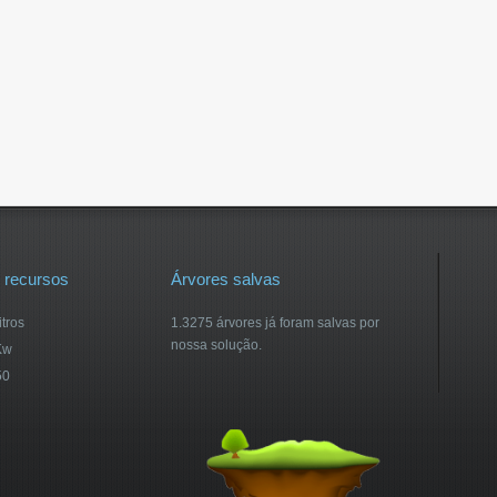
 recursos
Árvores salvas
itros
1.3275 árvores já foram salvas por
nossa solução.
Kw
50