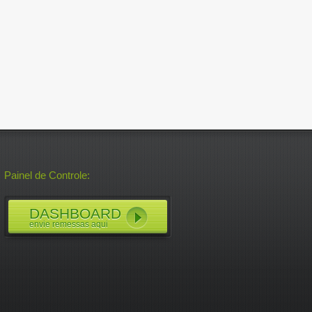
Painel de Controle:
DASHBOARD
envie remessas aqui