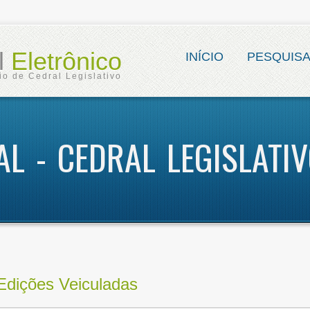
al
Eletrônico
INÍCIO
PESQUIS
io de Cedral Legislativo
AL - CEDRAL LEGISLATI
Edições Veiculadas