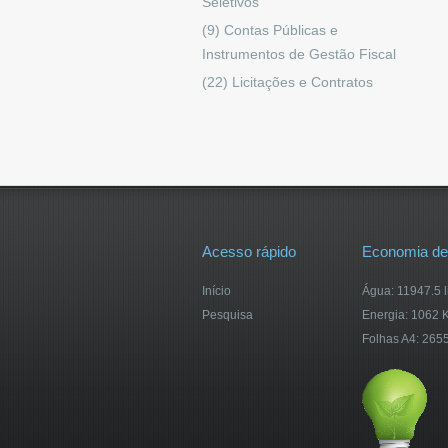
Seletivos
(9)
Contas Públicas e
Instrumentos de Gestão Fiscal
(22)
Licitações e Contratos
Acesso rápido
Economia de
Início
Água: 11947.5 l
Pesquisa
Energia: 1062 
Folhas A4: 265