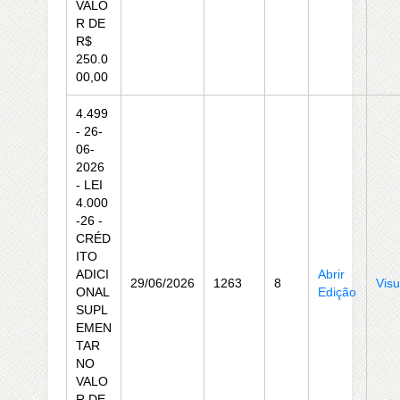
VALO
R DE
R$
250.0
00,00
4.499
- 26-
06-
2026
- LEI
4.000
-26 -
CRÉD
ITO
ADICI
Abrir
29/06/2026
1263
8
Visu
ONAL
Edição
SUPL
EMEN
TAR
NO
VALO
R DE