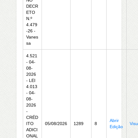
NO
DECR
ETO
N.º
4.479
-26 -
Vanes
sa
4.521
- 04-
08-
2026
- LEI
4.013
- 04-
08-
2026
-
CRÉD
Abrir
ITO
05/08/2026
1289
8
Visu
Edição
ADICI
ONAL