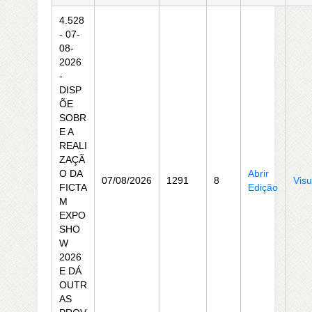
4.528
- 07-
08-
2026
-
DISP
ÕE
SOBR
E A
REALI
ZAÇÃ
O DA
Abrir
07/08/2026
1291
8
Visu
FICTA
Edição
M
EXPO
SHO
W
2026
E DÁ
OUTR
AS