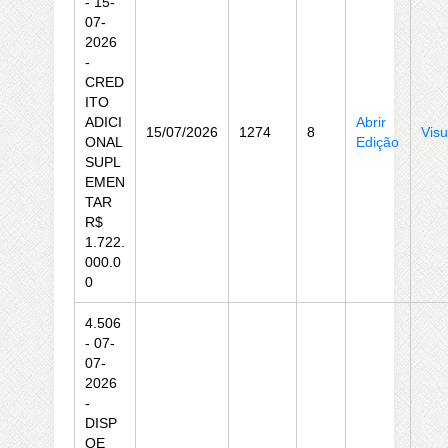
- 15-
07-
2026
-
CRED
ITO
ADICI
Abrir
15/07/2026
1274
8
Visu
ONAL
Edição
SUPL
EMEN
TAR
R$
1.722.
000.0
0
4.506
- 07-
07-
2026
-
DISP
OE