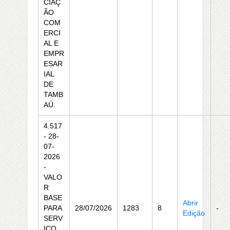
CIAÇ
ÃO
COM
ERCI
AL E
EMPR
ESAR
IAL
DE
TAMB
AÚ.
4.517
- 28-
07-
2026
-
VALO
R
BASE
Abrir
PARA
28/07/2026
1283
8
-
Edição
SERV
IÇO