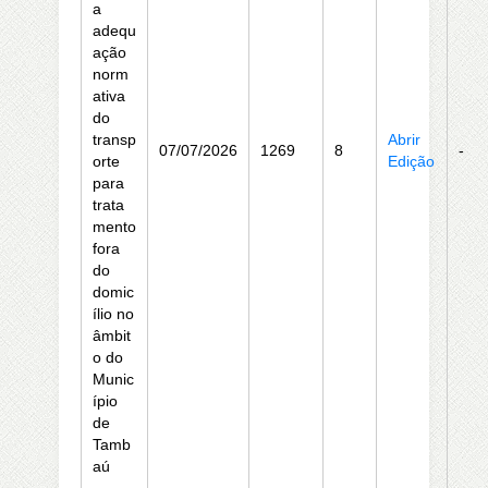
a
adequ
ação
norm
ativa
do
transp
Abrir
07/07/2026
1269
8
-
orte
Edição
para
trata
mento
fora
do
domic
ílio no
âmbit
o do
Munic
ípio
de
Tamb
aú