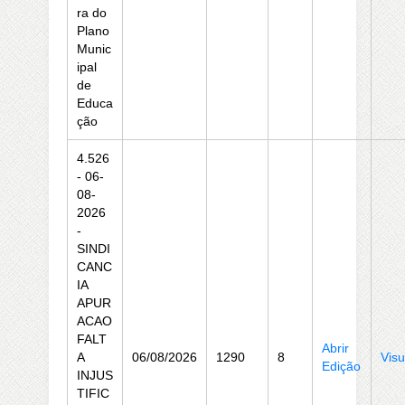
ra do
Plano
Munic
ipal
de
Educa
ção
4.526
- 06-
08-
2026
-
SINDI
CANC
IA
APUR
ACAO
FALT
Abrir
A
06/08/2026
1290
8
Visu
Edição
INJUS
TIFIC