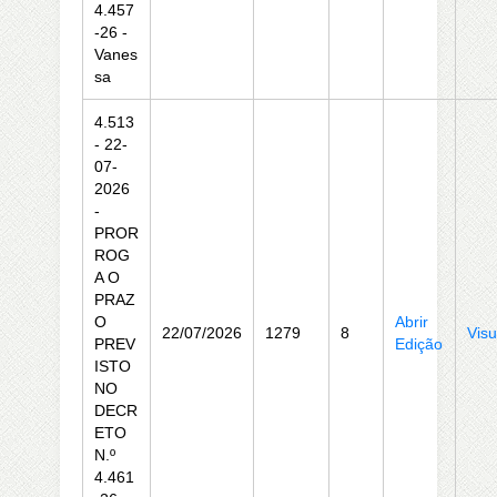
4.457
-26 -
Vanes
sa
4.513
- 22-
07-
2026
-
PROR
ROG
A O
PRAZ
O
Abrir
22/07/2026
1279
8
Visu
PREV
Edição
ISTO
NO
DECR
ETO
N.º
4.461