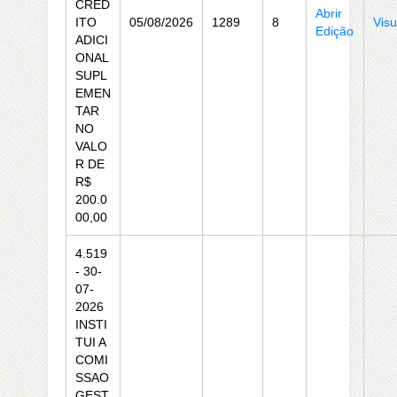
CRÉD
Abrir
ITO
05/08/2026
1289
8
Visu
Edição
ADICI
ONAL
SUPL
EMEN
TAR
NO
VALO
R DE
R$
200.0
00,00
4.519
- 30-
07-
2026
INSTI
TUI A
COMI
SSAO
GEST