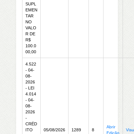
SUPL
EMEN
TAR
NO
VALO
R DE
R$
100.0
00,00
4.522
- 04-
08-
2026
- LEI
4.014
- 04-
08-
2026
-
CRÉD
Abrir
ITO
05/08/2026
1289
8
Visu
Edição