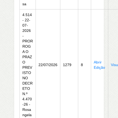
sa
4.514
- 22-
07-
2026
-
PROR
ROG
A O
PRAZ
O
Abrir
22/07/2026
1279
8
Visu
PREV
Edição
ISTO
NO
DECR
ETO
N.º
4.470
-26 -
Rosa
ngela