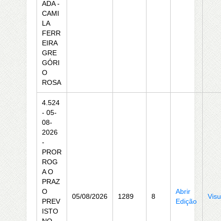
ADA -
CAMI
LA
FERR
EIRA
GRE
GÓRI
O
ROSA
4.524
- 05-
08-
2026
-
PROR
ROG
A O
PRAZ
O
Abrir
05/08/2026
1289
8
Visu
PREV
Edição
ISTO