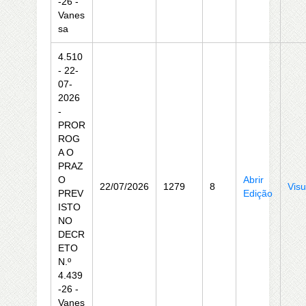
-26 -
Vanes
sa
4.510
- 22-
07-
2026
-
PROR
ROG
A O
PRAZ
O
Abrir
22/07/2026
1279
8
Visu
PREV
Edição
ISTO
NO
DECR
ETO
N.º
4.439
-26 -
Vanes