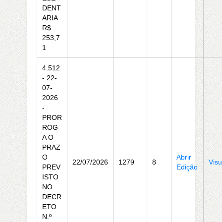
DENT
ARIA
R$
253,7
1
4.512
- 22-
07-
2026
-
PROR
ROG
A O
PRAZ
O
Abrir
22/07/2026
1279
8
Visu
PREV
Edição
ISTO
NO
DECR
ETO
N.º