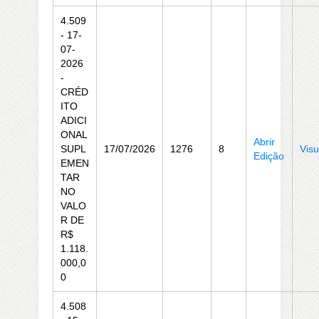
4.509
- 17-
07-
2026
-
CRÉD
ITO
ADICI
ONAL
Abrir
SUPL
17/07/2026
1276
8
Visu
Edição
EMEN
TAR
NO
VALO
R DE
R$
1.118.
000,0
0
4.508