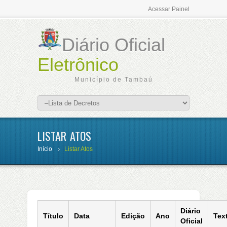
Acessar Painel
Diário Oficial
Eletrônico
Município de Tambaú
LISTAR ATOS
Início
Listar Atos
Diário
Título
Data
Edição
Ano
Tex
Oficial