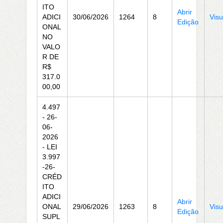
ITO
Abrir
ADICI
30/06/2026
1264
8
Visu
Edição
ONAL
NO
VALO
R DE
R$
317.0
00,00
4.497
- 26-
06-
2026
- LEI
3.997
-26-
CRÉD
ITO
ADICI
Abrir
ONAL
29/06/2026
1263
8
Visu
Edição
SUPL