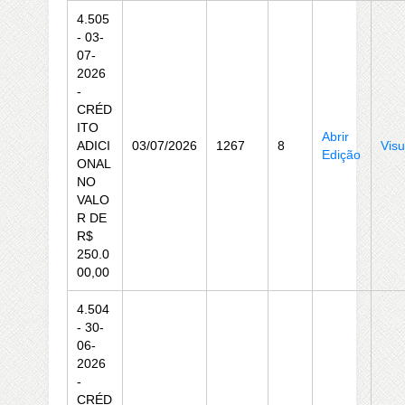
4.505
- 03-
07-
2026
-
CRÉD
ITO
Abrir
ADICI
03/07/2026
1267
8
Visu
Edição
ONAL
NO
VALO
R DE
R$
250.0
00,00
4.504
- 30-
06-
2026
-
CRÉD