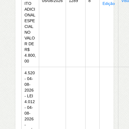
05/08/2026
1289
8
Visu
ITO
Edição
ADICI
ONAL
ESPE
CIAL
NO
VALO
R DE
R$
4.800,
00
4.520
- 04-
08-
2026
- LEI
4.012
- 04-
08-
2026
-