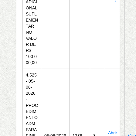
ADICI
ONAL
SUPL
EMEN
TAR
NO
VALO
R DE
R$
100.0
00,00
4.525
- 05-
08-
2026
-
PROC
EDIM
ENTO
ADM
PARA
Abrir
FINS
05/08/2026
1289
8
Visu