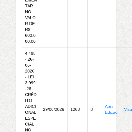
EMEN
TAR
NO
VALO
R DE
R$
600.0
00,00
4.498
- 26-
06-
2026
- LEI
3.999
-26 -
CRÉD
ITO
ADICI
Abrir
29/06/2026
1263
8
Visu
ONAL
Edição
ESPE
CIAL
NO