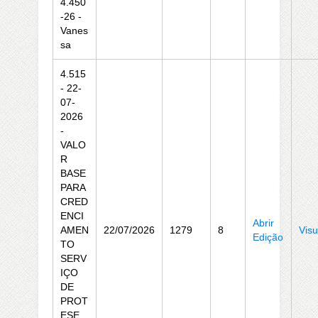
4.450
-26 -
Vanes
sa
4.515
- 22-
07-
2026
-
VALO
R
BASE
PARA
CRED
ENCI
Abrir
AMEN
22/07/2026
1279
8
Visu
Edição
TO
SERV
IÇO
DE
PROT
ESE