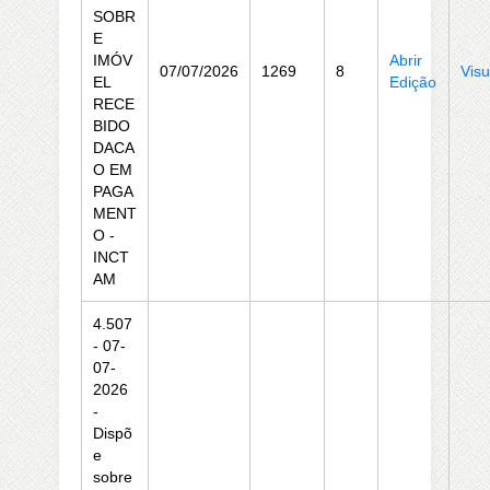
SOBR
E
IMÓV
Abrir
07/07/2026
1269
8
Visu
EL
Edição
RECE
BIDO
DACA
O EM
PAGA
MENT
O -
INCT
AM
4.507
- 07-
07-
2026
-
Dispõ
e
sobre