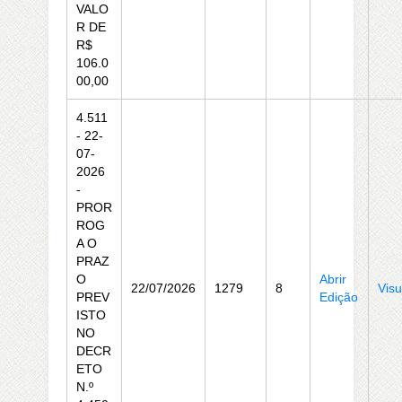
VALO
R DE
R$
106.0
00,00
4.511
- 22-
07-
2026
-
PROR
ROG
A O
PRAZ
O
Abrir
22/07/2026
1279
8
Visu
PREV
Edição
ISTO
NO
DECR
ETO
N.º