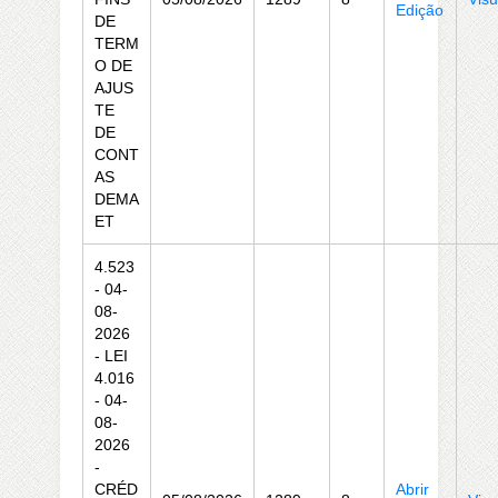
Edição
DE
TERM
O DE
AJUS
TE
DE
CONT
AS
DEMA
ET
4.523
- 04-
08-
2026
- LEI
4.016
- 04-
08-
2026
-
CRÉD
Abrir