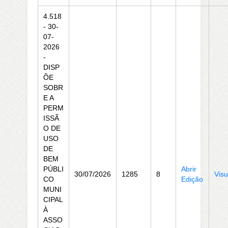
4.518
- 30-
07-
2026
-
DISP
ÕE
SOBR
E A
PERM
ISSÃ
O DE
USO
DE
BEM
PÚBLI
Abrir
30/07/2026
1285
8
Visu
CO
Edição
MUNI
CIPAL
À
ASSO