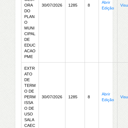
Abrir
ORA
30/07/2026
1285
8
Visu
Edição
DO
PLAN
O
MUNI
CIPAL
DE
EDUC
ACAO
PME
EXTR
ATO
DE
TERM
O DE
Abrir
PERM
30/07/2026
1285
8
Visu
Edição
ISSA
O DE
USO
SALA
CAEC