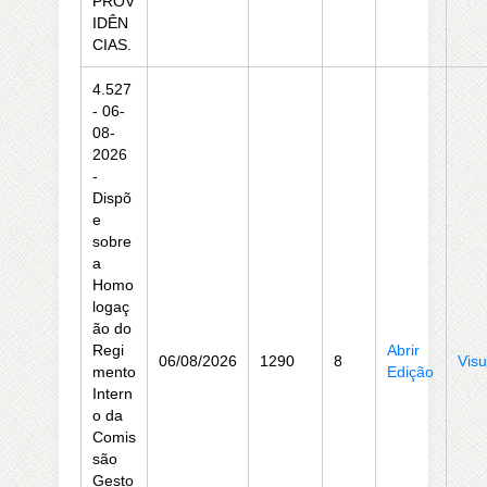
PROV
IDÊN
CIAS.
4.527
- 06-
08-
2026
-
Dispõ
e
sobre
a
Homo
logaç
ão do
Regi
Abrir
06/08/2026
1290
8
Visu
mento
Edição
Intern
o da
Comis
são
Gesto