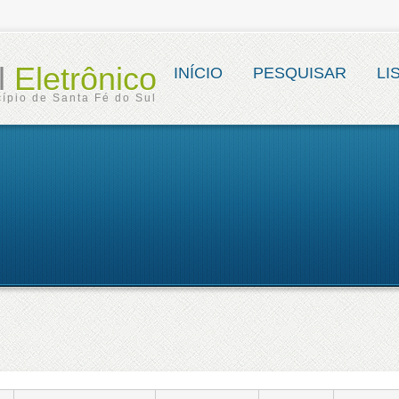
al
Eletrônico
INÍCIO
PESQUISAR
LI
ípio de Santa Fé do Sul