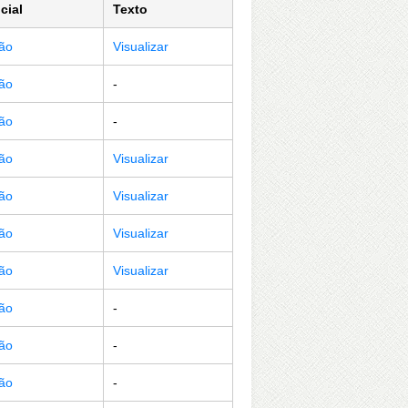
cial
Texto
ção
Visualizar
ção
-
ção
-
ção
Visualizar
ção
Visualizar
ção
Visualizar
ção
Visualizar
ção
-
ção
-
ção
-