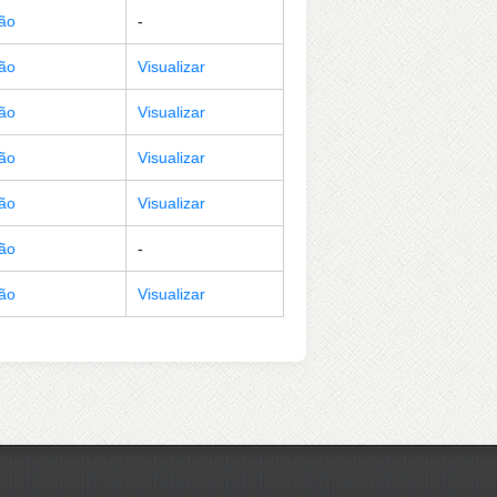
ção
-
ção
Visualizar
ção
Visualizar
ção
Visualizar
ção
Visualizar
ção
-
ção
Visualizar