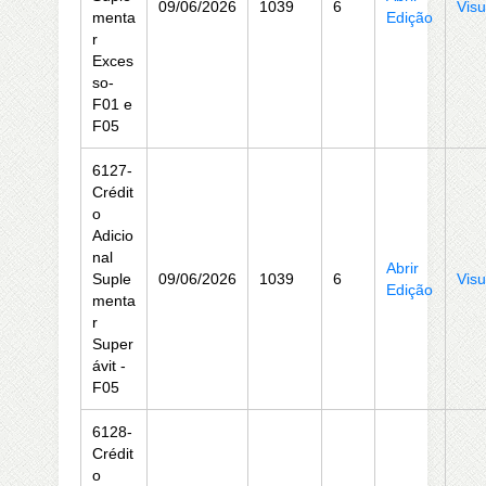
09/06/2026
1039
6
Visu
menta
Edição
r
Exces
so-
F01 e
F05
6127-
Crédit
o
Adicio
nal
Abrir
Suple
09/06/2026
1039
6
Visu
Edição
menta
r
Super
ávit -
F05
6128-
Crédit
o