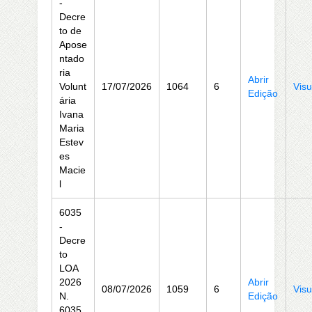
-
Decre
to de
Apose
ntado
ria
Abrir
Volunt
17/07/2026
1064
6
Visu
Edição
ária
Ivana
Maria
Estev
es
Macie
l
6035
-
Decre
to
LOA
2026
Abrir
08/07/2026
1059
6
Visu
N.
Edição
6035