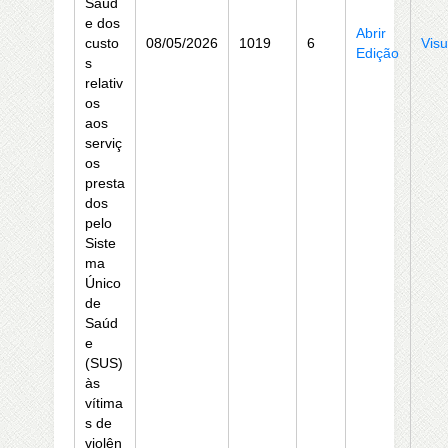
Saúd
e dos
Abrir
custo
08/05/2026
1019
6
Visu
Edição
s
relativ
os
aos
serviç
os
presta
dos
pelo
Siste
ma
Único
de
Saúd
e
(SUS)
às
vítima
s de
violên