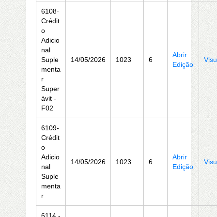
6108-
Crédit
o
Adicio
nal
Abrir
Suple
14/05/2026
1023
6
Visu
Edição
menta
r
Super
ávit -
F02
6109-
Crédit
o
Adicio
Abrir
14/05/2026
1023
6
Visu
nal
Edição
Suple
menta
r
6114 -