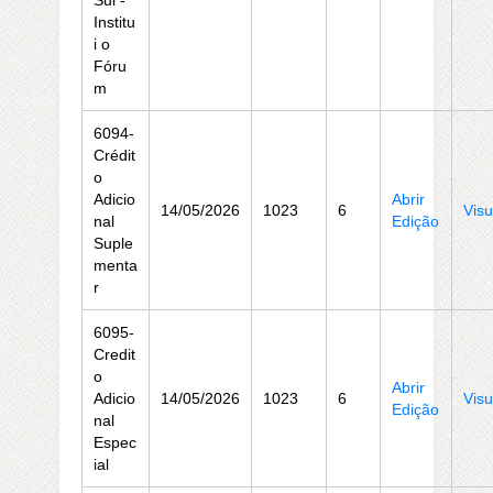
Sul -
Institu
i o
Fóru
m
6094-
Crédit
o
Adicio
Abrir
14/05/2026
1023
6
Visu
nal
Edição
Suple
menta
r
6095-
Credit
o
Abrir
Adicio
14/05/2026
1023
6
Visu
Edição
nal
Espec
ial