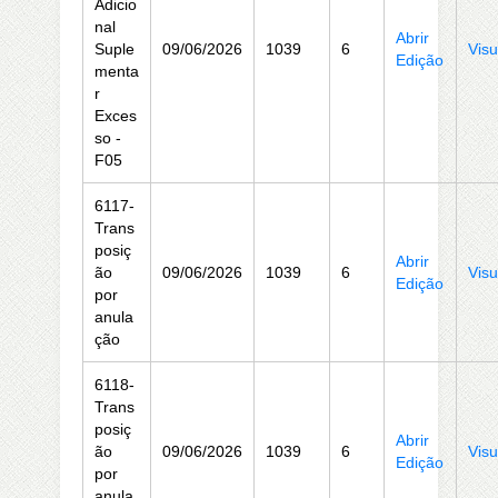
Adicio
nal
Abrir
Suple
09/06/2026
1039
6
Visu
Edição
menta
r
Exces
so -
F05
6117-
Trans
posiç
Abrir
ão
09/06/2026
1039
6
Visu
Edição
por
anula
ção
6118-
Trans
posiç
Abrir
ão
09/06/2026
1039
6
Visu
Edição
por
anula