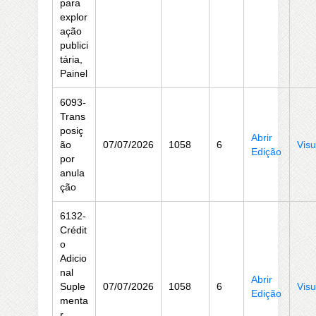
para
explor
ação
publici
tária,
Painel
6093-
Trans
posiç
Abrir
ão
07/07/2026
1058
6
Visu
Edição
por
anula
ção
6132-
Crédit
o
Adicio
nal
Abrir
Suple
07/07/2026
1058
6
Visu
Edição
menta
r