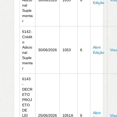
Adicio
30/06/2026
1053
6
Visu
Edição
nal
Suple
menta
r
6142-
Crédit
o
Adicio
Abrir
30/06/2026
1053
6
Visu
nal
Edição
Suple
menta
r
6143
-
DECR
ETO
PROJ
ETO
DE
Abrir
LEI
25/06/2026
1051A
6
Visu