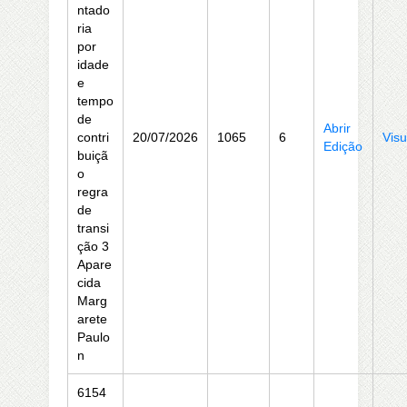
ntado
ria
por
idade
e
tempo
de
Abrir
contri
20/07/2026
1065
6
Visu
Edição
buiçã
o
regra
de
transi
ção 3
Apare
cida
Marg
arete
Paulo
n
6154