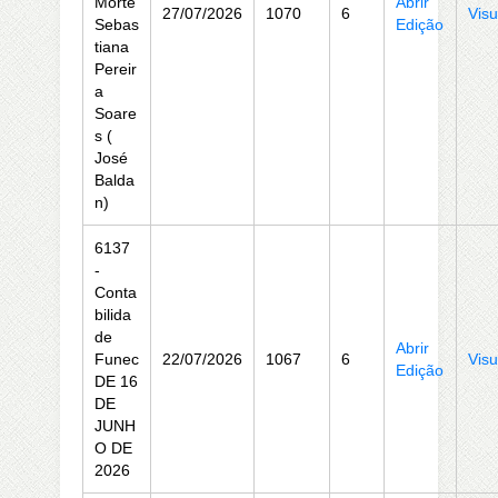
Morte
Abrir
27/07/2026
1070
6
Visu
Sebas
Edição
tiana
Pereir
a
Soare
s (
José
Balda
n)
6137
-
Conta
bilida
de
Abrir
Funec
22/07/2026
1067
6
Visu
Edição
DE 16
DE
JUNH
O DE
2026