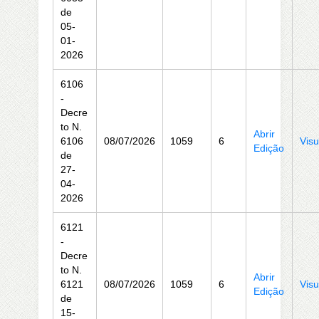
de
05-
01-
2026
6106
-
Decre
to N.
Abrir
6106
08/07/2026
1059
6
Visu
Edição
de
27-
04-
2026
6121
-
Decre
to N.
Abrir
6121
08/07/2026
1059
6
Visu
Edição
de
15-