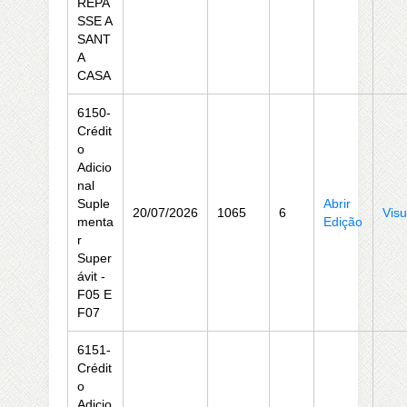
REPA
SSE A
SANT
A
CASA
6150-
Crédit
o
Adicio
nal
Suple
Abrir
20/07/2026
1065
6
Visu
menta
Edição
r
Super
ávit -
F05 E
F07
6151-
Crédit
o
Adicio