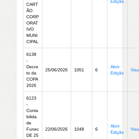
Edição
CART
ÃO
CORP
ORAT
IVO
MUNI
CIPAL
6138
-
Decre
Abrir
25/06/2026
1051
6
Visu
to da
Edição
COPA
2026
6123
-
Conta
bilida
de
Abrir
Funec
22/06/2026
1048
6
Visu
Edição
DE 25