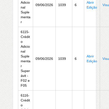
Adicio
Abrir
09/06/2026
1039
6
Visu
nal
Edição
Suple
menta
r
6115-
Crédit
o
Adicio
nal
Suple
Abrir
09/06/2026
1039
6
Visu
menta
Edição
r
Super
ávit -
F02 e
F05
6116-
Crédit
o