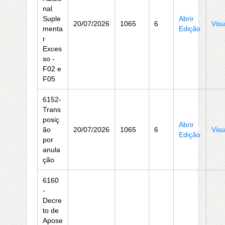
nal
Suple
Abrir
20/07/2026
1065
6
Visu
menta
Edição
r
Exces
so -
F02 e
F05
6152-
Trans
posiç
Abrir
ão
20/07/2026
1065
6
Visu
Edição
por
anula
ção
6160
-
Decre
to de
Apose