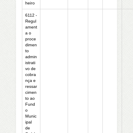
heiro
6112 -
Regul
ament
a o
proce
dimen
to
admin
istrati
vo de
cobra
nça e
ressar
cimen
to ao
Fund
o
Munic
ipal
de