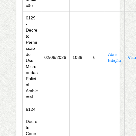
ção
6129
-
Decre
to
Permi
ssão
de
Abrir
02/06/2026
1036
6
Visu
Uso
Edição
Micro-
ondas
Polici
al
Ambie
ntal
6124
-
Decre
to
Conc