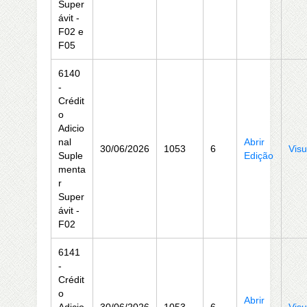
Super
ávit -
F02 e
F05
6140
-
Crédit
o
Adicio
nal
Abrir
30/06/2026
1053
6
Visu
Suple
Edição
menta
r
Super
ávit -
F02
6141
-
Crédit
o
Abrir