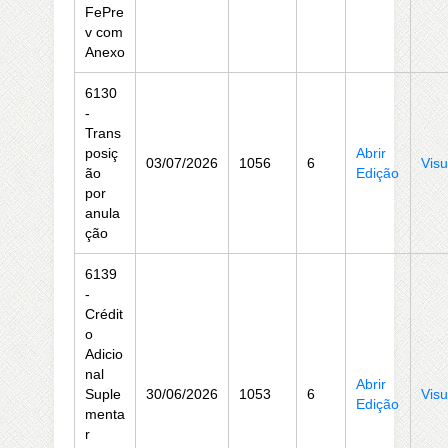
FePre
v com
Anexo
6130
-
Trans
posiç
Abrir
03/07/2026
1056
6
Visu
ão
Edição
por
anula
ção
6139
-
Crédit
o
Adicio
nal
Abrir
Suple
30/06/2026
1053
6
Visu
Edição
menta
r