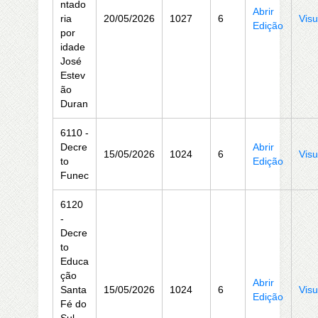
ntado
Abrir
ria
20/05/2026
1027
6
Visu
Edição
por
idade
José
Estev
ão
Duran
6110 -
Decre
Abrir
15/05/2026
1024
6
Visu
to
Edição
Funec
6120
-
Decre
to
Educa
ção
Abrir
Santa
15/05/2026
1024
6
Visu
Edição
Fé do