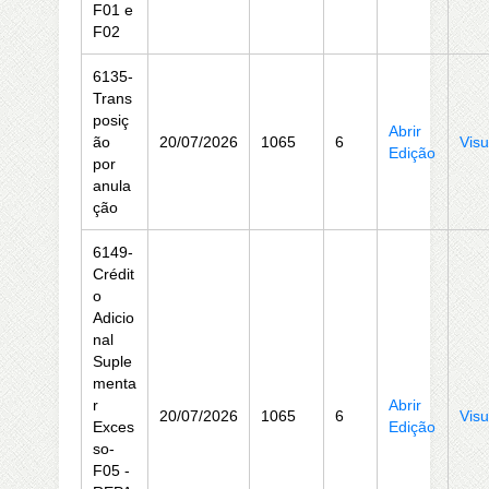
F01 e
F02
6135-
Trans
posiç
Abrir
ão
20/07/2026
1065
6
Visu
Edição
por
anula
ção
6149-
Crédit
o
Adicio
nal
Suple
menta
r
Abrir
20/07/2026
1065
6
Visu
Exces
Edição
so-
F05 -