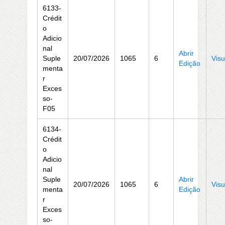
6133-
Crédit
o
Adicio
nal
Abrir
Suple
20/07/2026
1065
6
Visu
Edição
menta
r
Exces
so-
F05
6134-
Crédit
o
Adicio
nal
Suple
Abrir
20/07/2026
1065
6
Visu
menta
Edição
r
Exces
so-