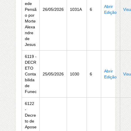
ede
Abrir
Pensã
26/05/2026
1031A
6
Visu
Edição
o por
Morte
Alexa
ndre
de
Jesus
6119 -
DECR
ETO
Abrir
Conta
25/05/2026
1030
6
Visu
Edição
bilida
de
Funec
6122
-
Decre
to de
Apose