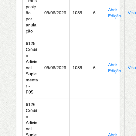
Trans
posiç
Abrir
ão
09/06/2026
1039
6
Visu
Edição
por
anula
ção
6125-
Crédit
o
Adicio
Abrir
nal
09/06/2026
1039
6
Visu
Edição
Suple
menta
r -
F05
6126-
Crédit
o
Adicio
nal
Suple
Abrir