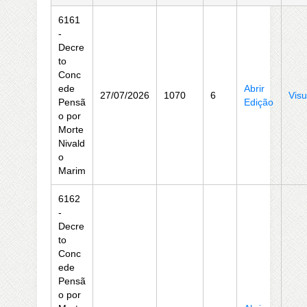
6161
-
Decre
to
Conc
ede
Abrir
27/07/2026
1070
6
Visu
Pensã
Edição
o por
Morte
Nivald
o
Marim
6162
-
Decre
to
Conc
ede
Pensã
o por