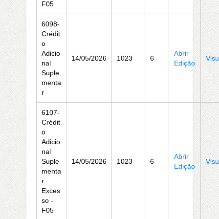
F05
6098-
Crédit
o
Adicio
Abrir
14/05/2026
1023
6
Visu
nal
Edição
Suple
menta
r
6107-
Crédit
o
Adicio
nal
Abrir
Suple
14/05/2026
1023
6
Visu
Edição
menta
r
Exces
so -
F05