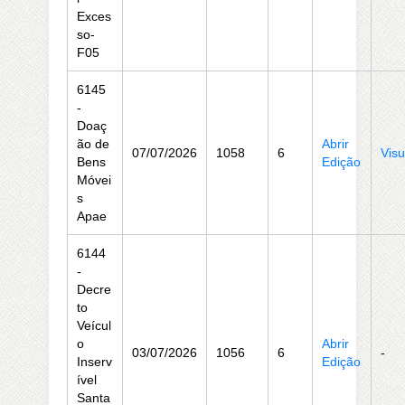
Exces
so-
F05
6145
-
Doaç
ão de
Abrir
07/07/2026
1058
6
Visu
Bens
Edição
Móvei
s
Apae
6144
-
Decre
to
Veícul
o
Abrir
03/07/2026
1056
6
-
Inserv
Edição
ível
Santa