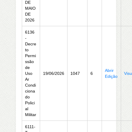
DE
MAIO
DE
2026
6136
-
Decre
to
Permi
ssão
de
Abrir
Uso
19/06/2026
1047
6
Visu
Edição
Ar
Condi
ciona
do
Polici
al
Militar
6111-