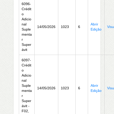
6096-
Crédit
o
Adicio
nal
Abrir
14/05/2026
1023
6
Visu
Suple
Edição
menta
r
Super
ávit
6097-
Crédit
o
Adicio
nal
Suple
Abrir
14/05/2026
1023
6
Visu
menta
Edição
r
Super
ávit -
F02,