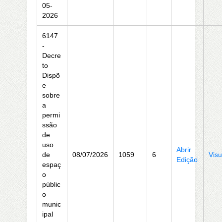
05-
2026
6147
-
Decre
to
Dispõ
e
sobre
a
permi
ssão
de
uso
Abrir
de
08/07/2026
1059
6
Visu
Edição
espaç
o
públic
o
munic
ipal