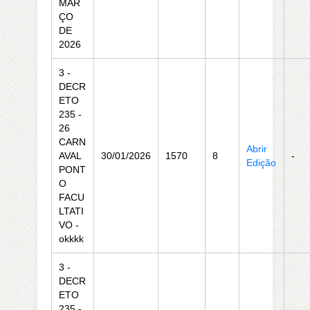
MAR
ÇO
DE
2026
3 -
DECR
ETO
235 -
26
CARN
Abrir
AVAL
30/01/2026
1570
8
-
Edição
PONT
O
FACU
LTATI
VO -
okkkk
3 -
DECR
ETO
235 -