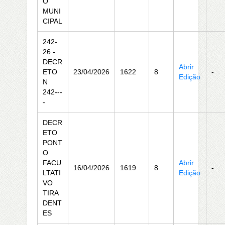
O
MUNI
CIPAL
242-
26 -
DECR
Abrir
ETO
23/04/2026
1622
8
-
Edição
N
242---
-
DECR
ETO
PONT
O
FACU
Abrir
16/04/2026
1619
8
-
LTATI
Edição
VO
TIRA
DENT
ES