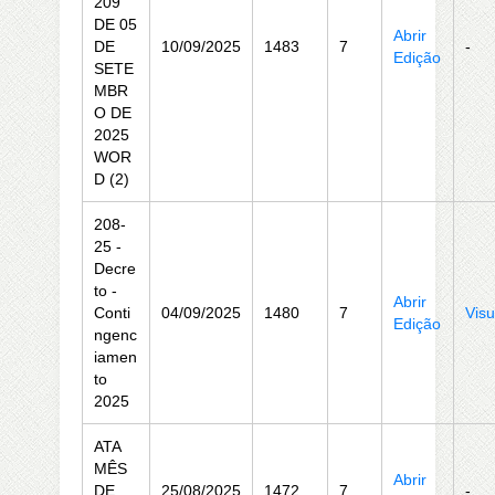
209
DE 05
Abrir
DE
10/09/2025
1483
7
-
Edição
SETE
MBR
O DE
2025
WOR
D (2)
208-
25 -
Decre
to -
Abrir
Conti
04/09/2025
1480
7
Visu
Edição
ngenc
iamen
to
2025
ATA
MÊS
Abrir
DE
25/08/2025
1472
7
-