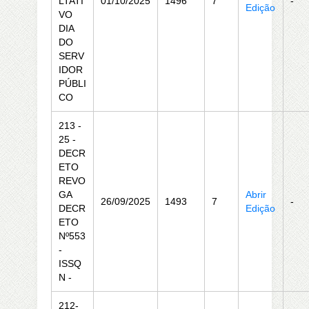
LTATI
01/10/2025
1496
7
-
Edição
VO
DIA
DO
SERV
IDOR
PÚBLI
CO
213 -
25 -
DECR
ETO
REVO
GA
Abrir
26/09/2025
1493
7
-
DECR
Edição
ETO
Nº553
-
ISSQ
N -
212-