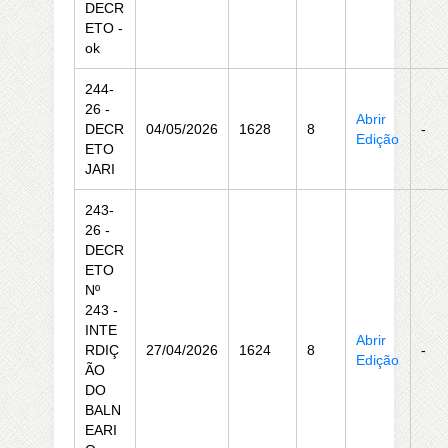
DECR
ETO -
ok
244-
26 -
Abrir
DECR
04/05/2026
1628
8
-
Edição
ETO
JARI
243-
26 -
DECR
ETO
Nº
243 -
INTE
Abrir
RDIÇ
27/04/2026
1624
8
-
Edição
ÃO
DO
BALN
EARI