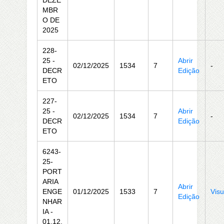
DEZE
MBR
O DE
2025
228-
25 -
Abrir
02/12/2025
1534
7
-
DECR
Edição
ETO
227-
25 -
Abrir
02/12/2025
1534
7
-
DECR
Edição
ETO
6243-
25-
PORT
ARIA
Abrir
ENGE
01/12/2025
1533
7
Visu
Edição
NHAR
IA -
01.12.