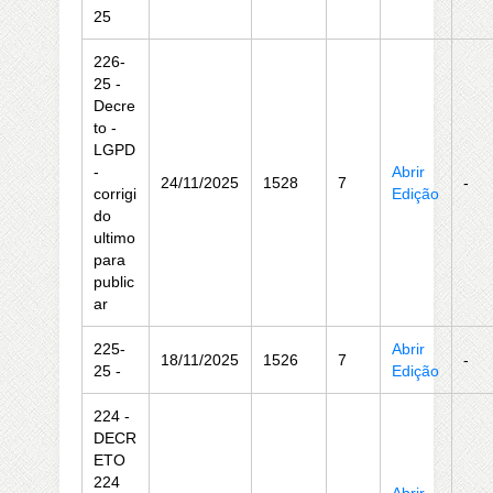
25
226-
25 -
Decre
to -
LGPD
-
Abrir
24/11/2025
1528
7
-
corrigi
Edição
do
ultimo
para
public
ar
225-
Abrir
18/11/2025
1526
7
-
25 -
Edição
224 -
DECR
ETO
224