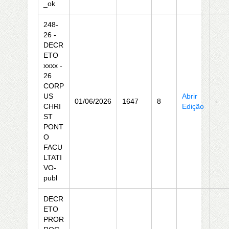
_ok
248-
26 -
DECR
ETO
xxxx -
26
CORP
US
Abrir
01/06/2026
1647
8
-
CHRI
Edição
ST
PONT
O
FACU
LTATI
VO-
publ
DECR
ETO
PROR