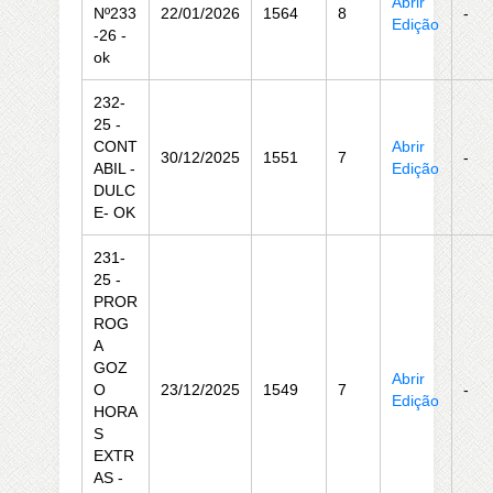
Abrir
Nº233
22/01/2026
1564
8
-
Edição
-26 -
ok
232-
25 -
CONT
Abrir
30/12/2025
1551
7
-
ABIL -
Edição
DULC
E- OK
231-
25 -
PROR
ROG
A
GOZ
Abrir
O
23/12/2025
1549
7
-
Edição
HORA
S
EXTR
AS -