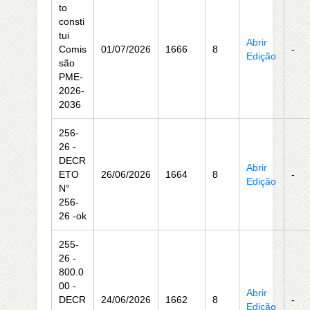
to
consti
tui
Abrir
Comis
01/07/2026
1666
8
-
Edição
são
PME-
2026-
2036
256-
26 -
DECR
Abrir
ETO
26/06/2026
1664
8
-
Edição
N°
256-
26 -ok
255-
26 -
800.0
00 -
Abrir
DECR
24/06/2026
1662
8
-
Edição