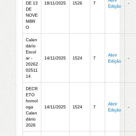
Abrir
DE 13
18/11/2025
1526
7
-
Edição
DE
NOVE
MBR
O
Calen
dário
Escol
Abrir
ar -
14/11/2025
1524
7
-
Edição
20262
02511
14
DECR
ETO
homol
Abrir
oga
14/11/2025
1524
7
-
Edição
Calen
dário
2026