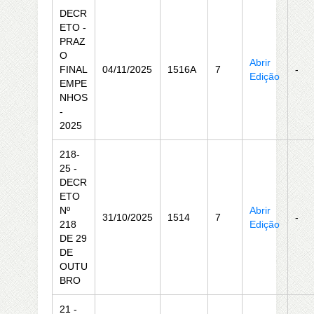
DECR
ETO -
PRAZ
O
Abrir
FINAL
04/11/2025
1516A
7
-
Edição
EMPE
NHOS
-
2025
218-
25 -
DECR
ETO
Nº
Abrir
31/10/2025
1514
7
-
218
Edição
DE 29
DE
OUTU
BRO
21 -