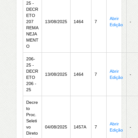
25 -
DECR
ETO
Abrir
207
13/08/2025
1464
7
-
Edição
REMA
NEJA
MENT
O
206-
25 -
DECR
Abrir
13/08/2025
1464
7
-
ETO
Edição
206 -
25
Decre
to
Proc.
Seleti
Abrir
vo
04/08/2025
1457A
7
-
Edição
Direto