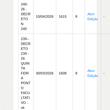
240-
26 -
DECR
Abrir
10/04/2026
1615
8
-
ETO
Edição
N.
240
239--
DECR
ETO
239 -
26
QUIN
TA
Abrir
FEIR
30/03/2026
1608
8
-
Edição
A
PONT
O
FACU
LTATI
VO -
ok