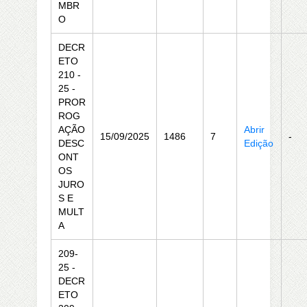
MBR
O
DECR
ETO
210 -
25 -
PROR
ROG
AÇÃO
Abrir
15/09/2025
1486
7
-
DESC
Edição
ONT
OS
JURO
S E
MULT
A
209-
25 -
DECR
ETO