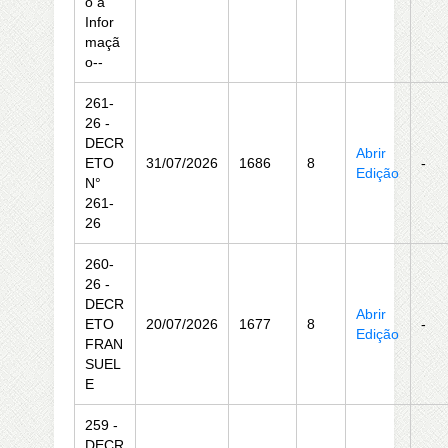
o à
Infor
maçã
o--
261-
26 -
DECR
Abrir
ETO
31/07/2026
1686
8
-
Edição
N°
261-
26
260-
26 -
DECR
Abrir
ETO
20/07/2026
1677
8
-
Edição
FRAN
SUEL
E
259 -
DECR