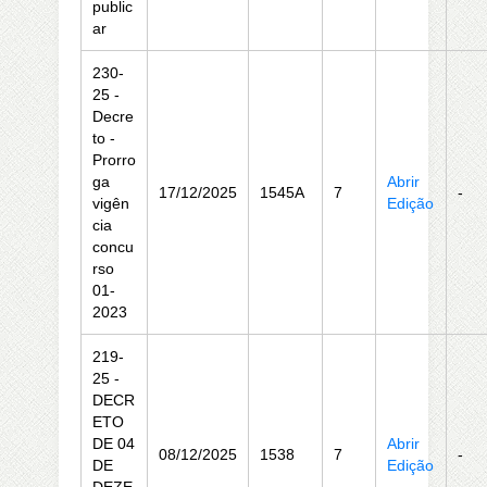
public
ar
230-
25 -
Decre
to -
Prorro
ga
Abrir
17/12/2025
1545A
7
-
vigên
Edição
cia
concu
rso
01-
2023
219-
25 -
DECR
ETO
DE 04
Abrir
08/12/2025
1538
7
-
DE
Edição