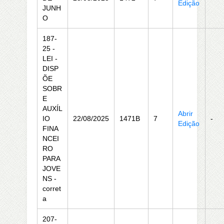
Edição
JUNH
O
187-
25 -
LEI -
DISP
ÕE
SOBR
E
AUXÍL
Abrir
IO
22/08/2025
1471B
7
-
Edição
FINA
NCEI
RO
PARA
JOVE
NS -
corret
a
207-