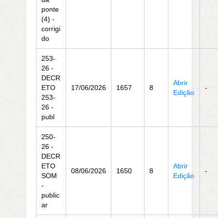
ponte
(4) -
corrigi
do
253-
26 -
DECR
Abrir
ETO
17/06/2026
1657
8
-
Edição
253-
26 -
publ
250-
26 -
DECR
ETO
Abrir
08/06/2026
1650
8
-
SOM
Edição
-
public
ar