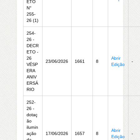
ETO
N°
255-
26 (1)
254-
26 -
DECR
ETO -
26
Abrir
23/06/2026
1661
8
-
VÉSP
Edição
ERA
ANIV
ERSÁ
RIO
252-
26 -
dotaç
ão
ilumin
Abrir
ação
17/06/2026
1657
8
-
Edição
da