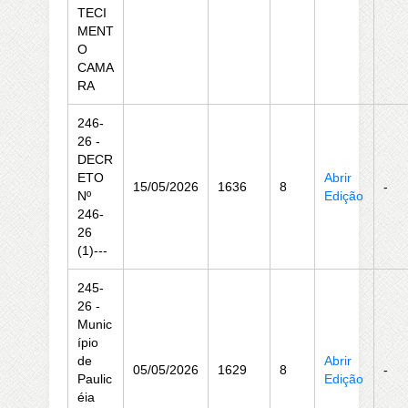
TECI
MENT
O
CAMA
RA
246-
26 -
DECR
ETO
Abrir
15/05/2026
1636
8
-
Nº
Edição
246-
26
(1)---
245-
26 -
Munic
ípio
de
Abrir
05/05/2026
1629
8
-
Paulic
Edição
éia