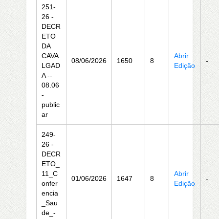
251-
26 -
DECR
ETO
DA
CAVA
Abrir
08/06/2026
1650
8
-
LGAD
Edição
A --
08.06
-
public
ar
249-
26 -
DECR
ETO_
11_C
Abrir
01/06/2026
1647
8
-
onfer
Edição
encia
_Sau
de_-