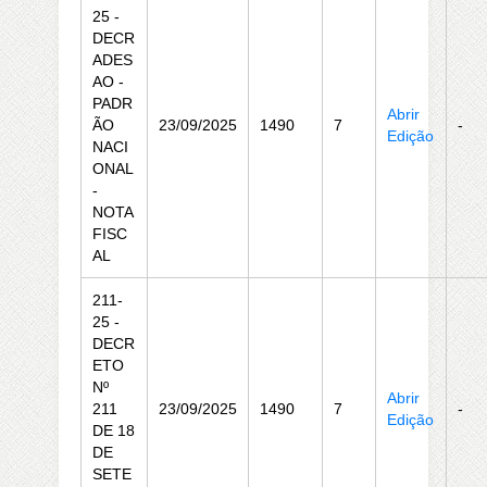
25 -
DECR
ADES
AO -
PADR
Abrir
ÃO
23/09/2025
1490
7
-
Edição
NACI
ONAL
-
NOTA
FISC
AL
211-
25 -
DECR
ETO
Nº
Abrir
211
23/09/2025
1490
7
-
Edição
DE 18
DE
SETE