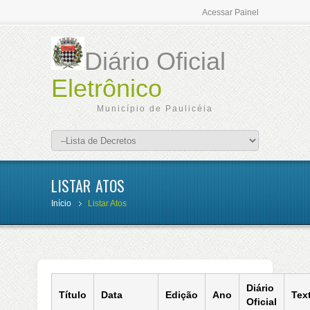
Acessar Painel
Diário Oficial
Eletrônico
Município de Paulicéia
LISTAR ATOS
Início
Listar Atos
Diário
Título
Data
Edição
Ano
Tex
Oficial