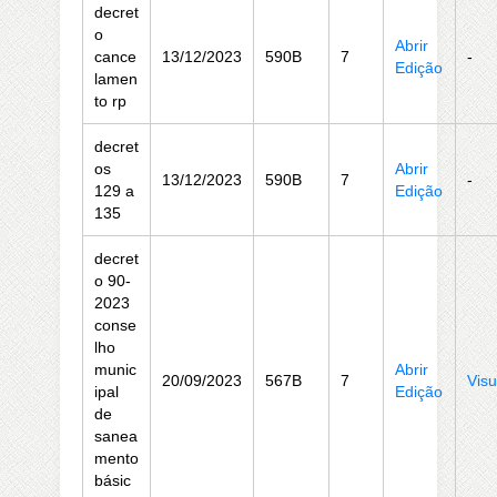
decret
o
Abrir
cance
13/12/2023
590B
7
-
Edição
lamen
to rp
decret
os
Abrir
13/12/2023
590B
7
-
129 a
Edição
135
decret
o 90-
2023
conse
lho
munic
Abrir
20/09/2023
567B
7
Visu
ipal
Edição
de
sanea
mento
básic