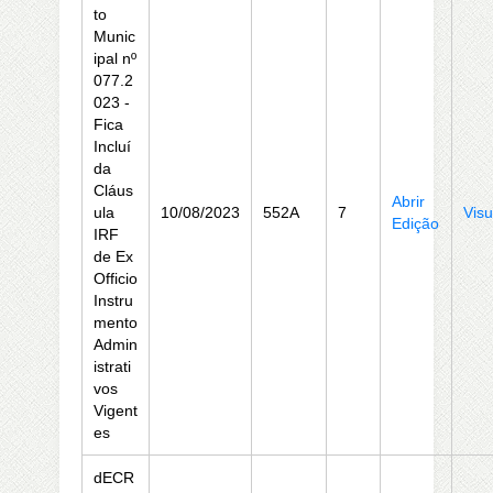
to
Munic
ipal nº
077.2
023 -
Fica
Incluí
da
Cláus
Abrir
ula
10/08/2023
552A
7
Visu
Edição
IRF
de Ex
Officio
Instru
mento
Admin
istrati
vos
Vigent
es
dECR