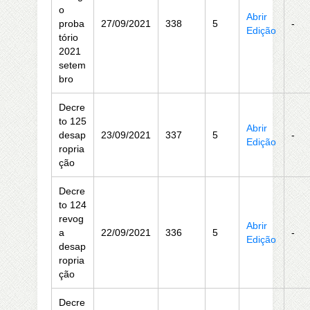
o
Abrir
proba
27/09/2021
338
5
-
Edição
tório
2021
setem
bro
Decre
to 125
Abrir
desap
23/09/2021
337
5
-
Edição
ropria
ção
Decre
to 124
revog
Abrir
a
22/09/2021
336
5
-
Edição
desap
ropria
ção
Decre