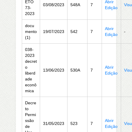
ETO
Abrir
03/08/2023
548A
7
Visu
73-
Edição
2023
docu
Abrir
mento
19/07/2023
542
7
-
Edição
(1)
038-
2023
decret
o
Abrir
13/06/2023
530A
7
Visu
liberd
Edição
ade
econô
mica
Decre
to
Permi
ssão
Abrir
31/05/2023
523
7
Visu
de
Edição