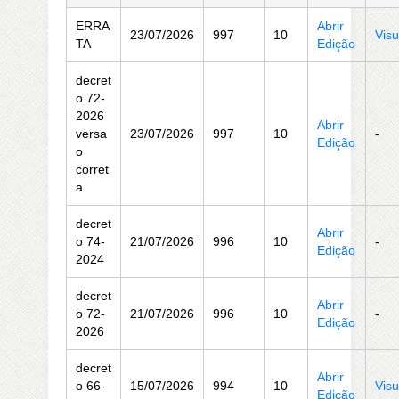
ERRA
Abrir
23/07/2026
997
10
Visu
TA
Edição
decret
o 72-
2026
Abrir
versa
23/07/2026
997
10
-
Edição
o
corret
a
decret
Abrir
o 74-
21/07/2026
996
10
-
Edição
2024
decret
Abrir
o 72-
21/07/2026
996
10
-
Edição
2026
decret
Abrir
o 66-
15/07/2026
994
10
Visu
Edição