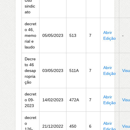
Uso
sindic
ato
decret
o 46,
Abrir
memo
05/05/2023
513
7
-
Edição
rial e
laudo
Decre
to 46
Abrir
desap
03/05/2023
511A
7
Visu
Edição
ropria
ção
decret
Abrir
o 09-
14/02/2023
472A
7
Visu
Edição
2023
decret
o
Abrir
21/12/2022
450
6
Visu
126-
Edição