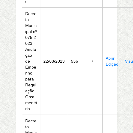
o
Decre
to
Munic
ipal nº
075.2
023 -
Anula
ção
Abrir
de
22/08/2023
556
7
Visu
Edição
Empe
nho
para
Regul
ação
Orça
mentá
ria
Decre
to
Munic