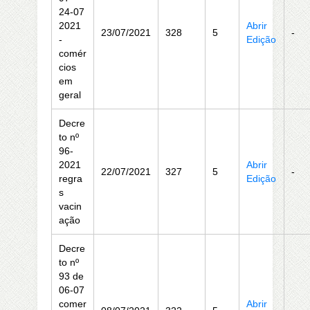
24-07
2021
Abrir
23/07/2021
328
5
-
-
Edição
comér
cios
em
geral
Decre
to nº
96-
2021
Abrir
22/07/2021
327
5
-
regra
Edição
s
vacin
ação
Decre
to nº
93 de
06-07
comer
Abrir