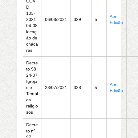
COVI
D
103-
Abrir
2021
06/08/2021
329
5
-
Edição
04-08
locaç
ão de
cháca
ras
Decre
to 98
24-07
Igreja
Abrir
s e
23/07/2021
328
5
-
Edição
Templ
os
religio
sos
Decre
to nº
97