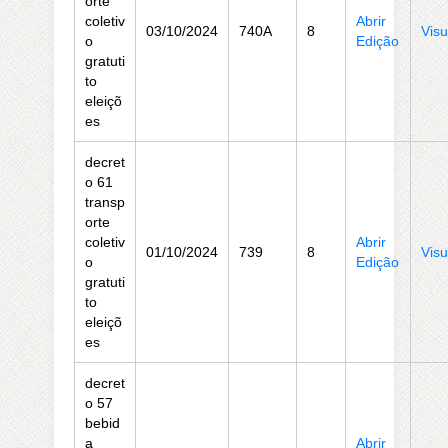
orte
coletiv
Abrir
03/10/2024
740A
8
Visu
o
Edição
gratuti
to
eleiçõ
es
decret
o 61
transp
orte
coletiv
Abrir
01/10/2024
739
8
Visu
o
Edição
gratuti
to
eleiçõ
es
decret
o 57
bebid
a
Abrir