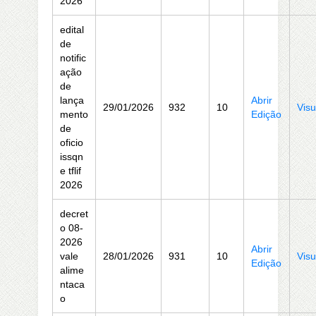
2026
edital
de
notific
ação
de
lança
Abrir
29/01/2026
932
10
Visu
mento
Edição
de
oficio
issqn
e tflif
2026
decret
o 08-
2026
Abrir
vale
28/01/2026
931
10
Visu
Edição
alime
ntaca
o