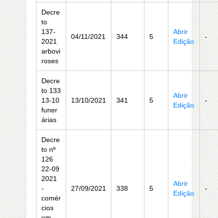
Decre
to
137-
Abrir
04/11/2021
344
5
-
2021
Edição
arbovi
roses
Decre
to 133
Abrir
13-10
13/10/2021
341
5
-
Edição
funer
árias
Decre
to nº
126
22-09
2021
Abrir
-
27/09/2021
338
5
-
Edição
comér
cios
em