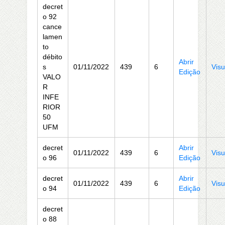
decret
o 92
cance
lamen
to
débito
Abrir
s
01/11/2022
439
6
Visu
Edição
VALO
R
INFE
RIOR
50
UFM
decret
Abrir
01/11/2022
439
6
Visu
o 96
Edição
decret
Abrir
01/11/2022
439
6
Visu
o 94
Edição
decret
o 88