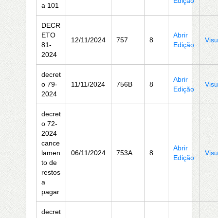
Edição
a 101
DECR
ETO
Abrir
12/11/2024
757
8
Visu
81-
Edição
2024
decret
Abrir
o 79-
11/11/2024
756B
8
Visu
Edição
2024
decret
o 72-
2024
cance
Abrir
lamen
06/11/2024
753A
8
Visu
Edição
to de
restos
a
pagar
decret