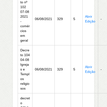
to nº
102
07-08
2021
Abrir
06/08/2021
329
5
-
-
Edição
comér
cios
em
geral
Decre
to 104
04-08
Igreja
Abrir
s e
06/08/2021
329
5
-
Edição
Templ
os
religio
sos
decret
o