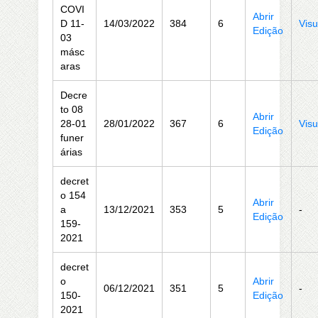
COVI
Abrir
D 11-
14/03/2022
384
6
Visu
Edição
03
másc
aras
Decre
to 08
Abrir
28-01
28/01/2022
367
6
Visu
Edição
funer
árias
decret
o 154
Abrir
a
13/12/2021
353
5
-
Edição
159-
2021
decret
o
Abrir
06/12/2021
351
5
-
150-
Edição
2021