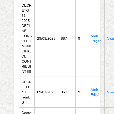
DECR
ETO
61-
2025
DEFI
NE
CONS
Abrir
29/09/2025
887
9
Visu
ELHO
Edição
MUNI
CIPAL
DE
CONT
RIBUI
NTES
DECR
ETO
Abrir
48
09/07/2025
854
9
Visu
Edição
reurb
S
Decre