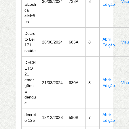
30/09/2024
738A
8
Visu
alcoóli
Edição
ca
eleiçõ
es
Decre
to Lei
Abrir
26/06/2024
685A
8
Visu
171
Edição
saúde
DECR
ETO
21
emer
Abrir
21/03/2024
630A
8
Visu
gênci
Edição
a
dengu
e
decret
Abrir
13/12/2023
590B
7
-
o 125
Edição