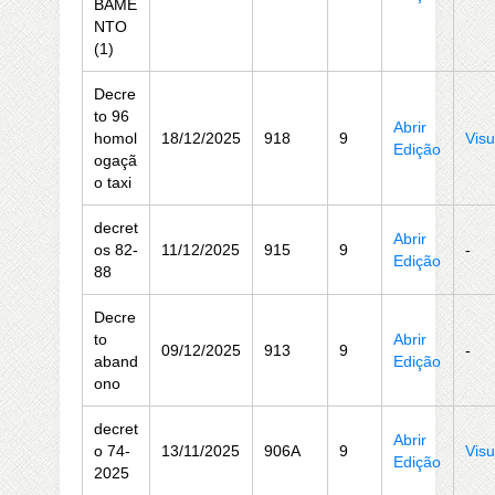
BAME
NTO
(1)
Decre
to 96
Abrir
homol
18/12/2025
918
9
Visu
Edição
ogaçã
o taxi
decret
Abrir
os 82-
11/12/2025
915
9
-
Edição
88
Decre
to
Abrir
09/12/2025
913
9
-
aband
Edição
ono
decret
Abrir
o 74-
13/11/2025
906A
9
Visu
Edição
2025