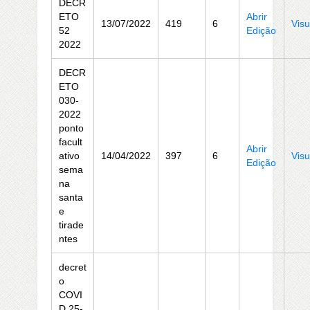
DECR
ETO
Abrir
13/07/2022
419
6
Visu
52
Edição
2022
DECR
ETO
030-
2022
ponto
facult
Abrir
ativo
14/04/2022
397
6
Visu
Edição
sema
na
santa
e
tirade
ntes
decret
o
COVI
D 25-