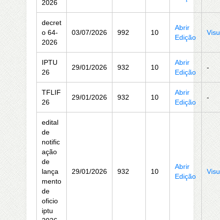
2026
decret
Abrir
o 64-
03/07/2026
992
10
Visu
Edição
2026
IPTU
Abrir
29/01/2026
932
10
-
26
Edição
TFLIF
Abrir
29/01/2026
932
10
-
26
Edição
edital
de
notific
ação
de
Abrir
lança
29/01/2026
932
10
Visu
Edição
mento
de
oficio
iptu