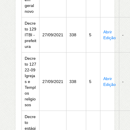
geral
novo
Decre
to 129
Abrir
ITBI -
27/09/2021
338
5
-
Edição
prefeit
ura
Decre
to 127
22-09
Igreja
Abrir
s e
27/09/2021
338
5
-
Edição
Templ
os
religio
sos
Decre
to
estági