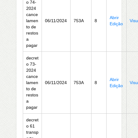
o 74-
2024
cance
Abrir
lamen
06/11/2024
753A
8
Visu
Edição
to de
restos
a
pagar
decret
o 73-
2024
cance
Abrir
lamen
06/11/2024
753A
8
Visu
Edição
to de
restos
a
pagar
decret
o 61
transp