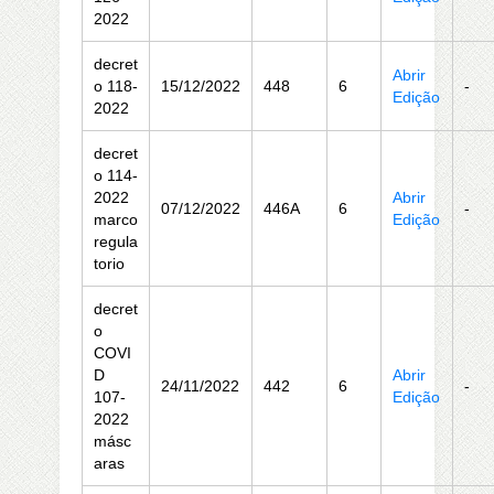
2022
decret
Abrir
o 118-
15/12/2022
448
6
-
Edição
2022
decret
o 114-
2022
Abrir
07/12/2022
446A
6
-
marco
Edição
regula
torio
decret
o
COVI
D
Abrir
24/11/2022
442
6
-
107-
Edição
2022
másc
aras