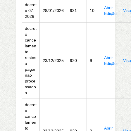
decret
Abrir
o 07-
28/01/2026
931
10
Visu
Edição
2026
decret
o
cance
lamen
to
restos
Abrir
23/12/2025
920
9
Visu
a
Edição
pagar
não
proce
ssado
s
decret
o
cance
lamen
to
Abrir