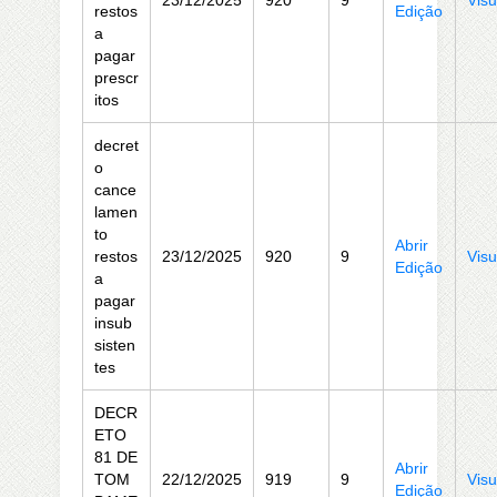
23/12/2025
920
9
Visu
restos
Edição
a
pagar
prescr
itos
decret
o
cance
lamen
to
Abrir
restos
23/12/2025
920
9
Visu
Edição
a
pagar
insub
sisten
tes
DECR
ETO
81 DE
Abrir
TOM
22/12/2025
919
9
Visu
Edição