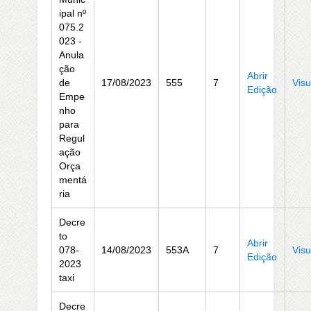
ipal nº
075.2
023 -
Anula
ção
Abrir
de
17/08/2023
555
7
Visu
Edição
Empe
nho
para
Regul
ação
Orça
mentá
ria
Decre
to
Abrir
078-
14/08/2023
553A
7
Visu
Edição
2023
taxi
Decre