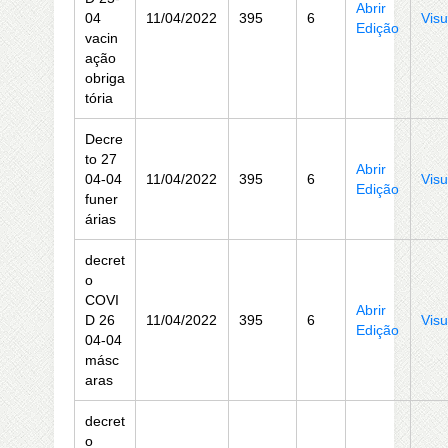
Abrir
04
11/04/2022
395
6
Visu
Edição
vacin
ação
obriga
tória
Decre
to 27
Abrir
04-04
11/04/2022
395
6
Visu
Edição
funer
árias
decret
o
COVI
Abrir
D 26
11/04/2022
395
6
Visu
Edição
04-04
másc
aras
decret
o