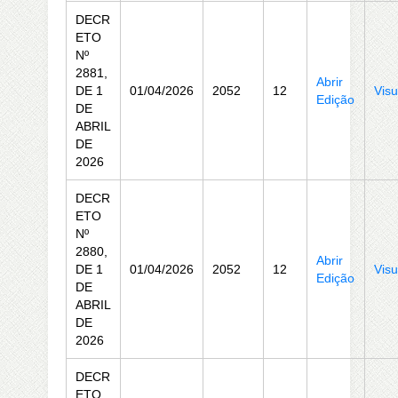
DECR
ETO
Nº
2881,
Abrir
DE 1
01/04/2026
2052
12
Visu
Edição
DE
ABRIL
DE
2026
DECR
ETO
Nº
2880,
Abrir
DE 1
01/04/2026
2052
12
Visu
Edição
DE
ABRIL
DE
2026
DECR
ETO