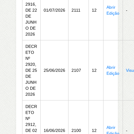
2916,
Abrir
DE 22
01/07/2026
2111
12
-
Edição
DE
JUNH
O DE
2026
DECR
ETO
Nº
2920,
Abrir
DE 25
25/06/2026
2107
12
Visu
Edição
DE
JUNH
O DE
2026
DECR
ETO
Nº
2912,
Abrir
DE 02
16/06/2026
2100
12
-
Edição