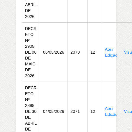
ABRIL
DE
2026
DECR
ETO
Nº
2905,
Abrir
DE 06
06/05/2026
2073
12
Visu
Edição
DE
MAIO
DE
2026
DECR
ETO
Nº
2898,
Abrir
DE 30
04/05/2026
2071
12
Visu
Edição
DE
ABRIL
DE