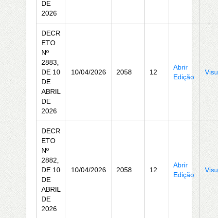
DE
2026
DECR
ETO
Nº
2883,
Abrir
DE 10
10/04/2026
2058
12
Visu
Edição
DE
ABRIL
DE
2026
DECR
ETO
Nº
2882,
Abrir
DE 10
10/04/2026
2058
12
Visu
Edição
DE
ABRIL
DE
2026