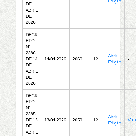
Edição
DE
ABRIL
DE
2026
DECR
ETO
Nº
2886,
Abrir
DE 14
14/04/2026
2060
12
-
Edição
DE
ABRIL
DE
2026
DECR
ETO
Nº
2885,
Abrir
DE 13
13/04/2026
2059
12
Visu
Edição
DE
ABRIL