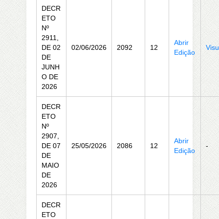
DECR
ETO
Nº
2911,
Abrir
DE 02
02/06/2026
2092
12
Visu
Edição
DE
JUNH
O DE
2026
DECR
ETO
Nº
2907,
Abrir
DE 07
25/05/2026
2086
12
-
Edição
DE
MAIO
DE
2026
DECR
ETO