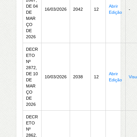
2867,
DE 04
Abrir
16/03/2026
2042
12
-
DE
Edição
MAR
ÇO
DE
2026
DECR
ETO
Nº
2872,
DE 10
Abrir
10/03/2026
2038
12
Visu
DE
Edição
MAR
ÇO
DE
2026
DECR
ETO
Nº
2862,