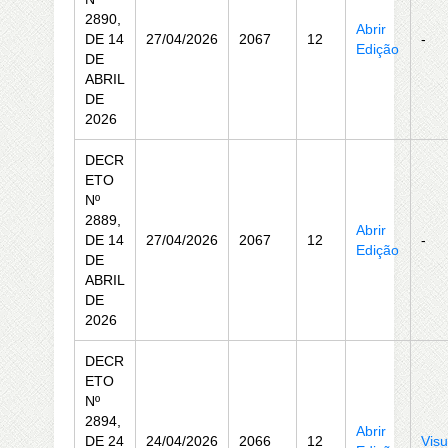
2890,
Abrir
DE 14
27/04/2026
2067
12
-
Edição
DE
ABRIL
DE
2026
DECR
ETO
Nº
2889,
Abrir
DE 14
27/04/2026
2067
12
-
Edição
DE
ABRIL
DE
2026
DECR
ETO
Nº
2894,
Abrir
DE 24
24/04/2026
2066
12
Visu