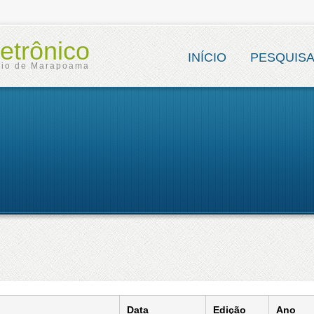
etrônico
INÍCIO
PESQUIS
pio de Marapoama
Data
Edição
Ano