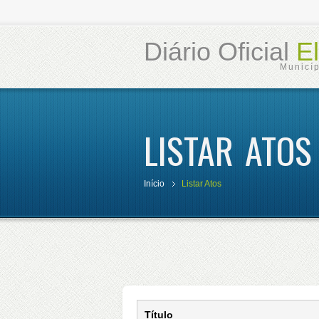
Diário Oficial
El
Municí
LISTAR ATOS
Início
Listar Atos
Título