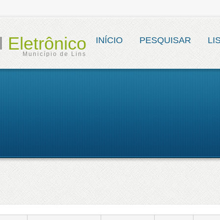
al
Eletrônico
INÍCIO
PESQUISAR
LI
Município de Lins