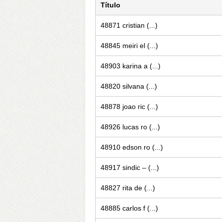
Título
48871 cristian (...)
48845 meiri el (...)
48903 karina a (...)
48820 silvana (...)
48878 joao ric (...)
48926 lucas ro (...)
48910 edson ro (...)
48917 sindic – (...)
48827 rita de (...)
48885 carlos f (...)