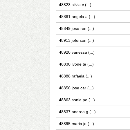
48823 silvia c (...)
48881 angela a (...)
48849 jose ren (...)
48913 jeferson (...)
48920 vanessa (...)
48830 ivone te (...)
48888 rafaela (...)
48856 jose car (...)
48863 sonia po (...)
48837 andrea g (...)
48895 maria jo (...)