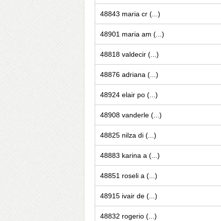
48843 maria cr (...)
48901 maria am (...)
48818 valdecir (...)
48876 adriana (...)
48924 elair po (...)
48908 vanderle (...)
48825 nilza di (...)
48883 karina a (...)
48851 roseli a (...)
48915 ivair de (...)
48832 rogerio (...)