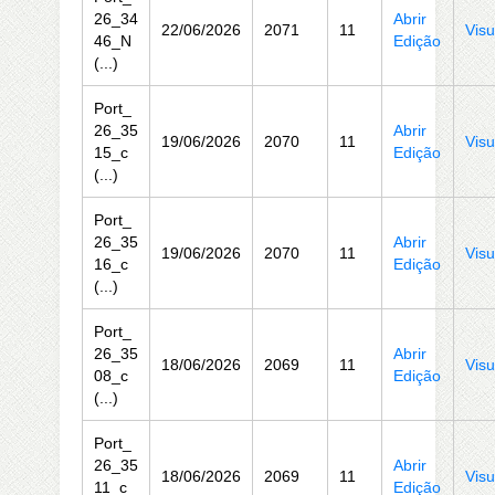
26_34
Abrir
22/06/2026
2071
11
Visu
46_N
Edição
(...)
Port_
26_35
Abrir
19/06/2026
2070
11
Visu
15_c
Edição
(...)
Port_
26_35
Abrir
19/06/2026
2070
11
Visu
16_c
Edição
(...)
Port_
26_35
Abrir
18/06/2026
2069
11
Visu
08_c
Edição
(...)
Port_
26_35
Abrir
18/06/2026
2069
11
Visu
11_c
Edição