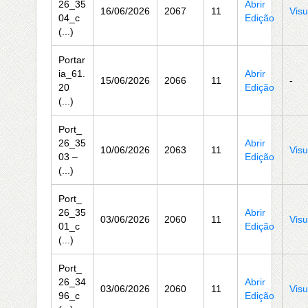
26_35
Abrir
16/06/2026
2067
11
Visu
04_c
Edição
(...)
Portar
ia_61.
Abrir
15/06/2026
2066
11
-
20
Edição
(...)
Port_
26_35
Abrir
10/06/2026
2063
11
Visu
03 –
Edição
(...)
Port_
26_35
Abrir
03/06/2026
2060
11
Visu
01_c
Edição
(...)
Port_
26_34
Abrir
03/06/2026
2060
11
Visu
96_c
Edição