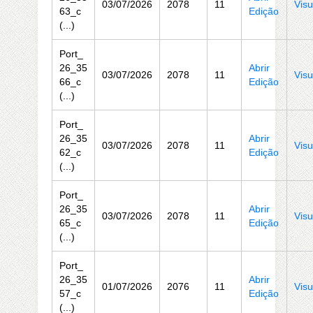
03/07/2026
2078
11
Visu
63_c
Edição
(...)
Port_
26_35
Abrir
03/07/2026
2078
11
Visu
66_c
Edição
(...)
Port_
26_35
Abrir
03/07/2026
2078
11
Visu
62_c
Edição
(...)
Port_
26_35
Abrir
03/07/2026
2078
11
Visu
65_c
Edição
(...)
Port_
26_35
Abrir
01/07/2026
2076
11
Visu
57_c
Edição
(...)