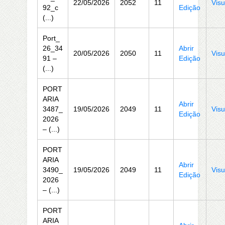
22/05/2026
2052
11
Visu
92_c
Edição
(...)
Port_
26_34
Abrir
20/05/2026
2050
11
Visu
91 –
Edição
(...)
PORT
ARIA
Abrir
3487_
19/05/2026
2049
11
Visu
Edição
2026
– (...)
PORT
ARIA
Abrir
3490_
19/05/2026
2049
11
Visu
Edição
2026
– (...)
PORT
ARIA