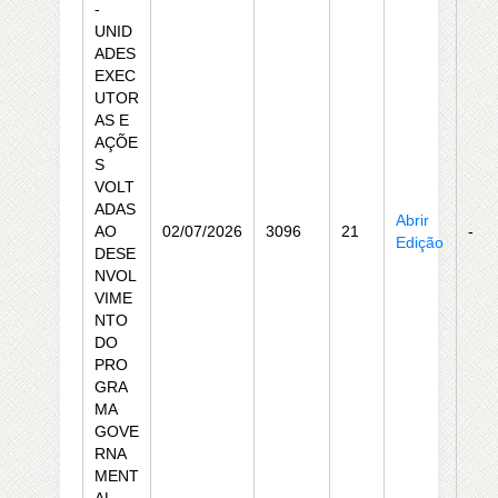
-
UNID
ADES
EXEC
UTOR
AS E
AÇÕE
S
VOLT
ADAS
Abrir
AO
02/07/2026
3096
21
-
Edição
DESE
NVOL
VIME
NTO
DO
PRO
GRA
MA
GOVE
RNA
MENT