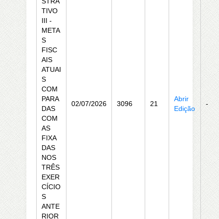
STRA
TIVO
III -
META
S
FISC
AIS
ATUAI
S
COM
PARA
Abrir
02/07/2026
3096
21
-
DAS
Edição
COM
AS
FIXA
DAS
NOS
TRÊS
EXER
CÍCIO
S
ANTE
RIOR