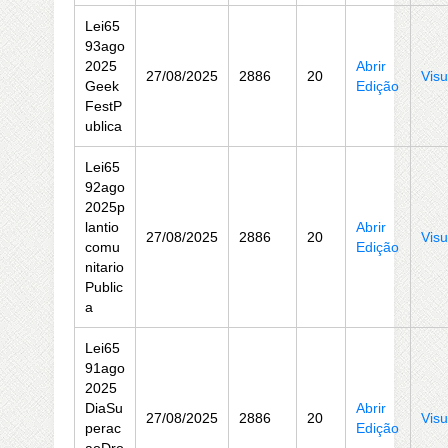
Lei65
93ago
2025
Abrir
27/08/2025
2886
20
Visu
Geek
Edição
FestP
ublica
Lei65
92ago
2025p
lantio
Abrir
27/08/2025
2886
20
Visu
comu
Edição
nitario
Public
a
Lei65
91ago
2025
DiaSu
Abrir
27/08/2025
2886
20
Visu
perac
Edição