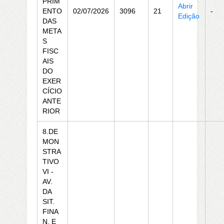
PRIM
Abrir
ENTO
02/07/2026
3096
21
-
Edição
DAS
META
S
FISC
AIS
DO
EXER
CÍCIO
ANTE
RIOR
8.DE
MON
STRA
TIVO
VI -
AV.
DA
SIT.
FINA
N. E