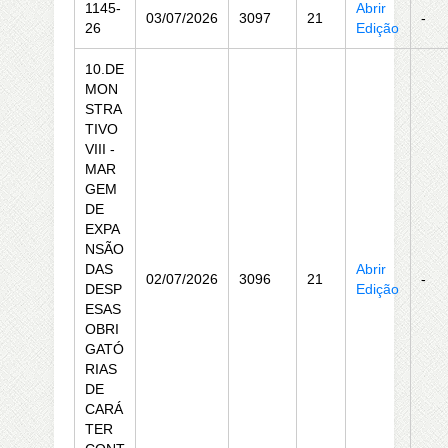
1145-
Abrir
03/07/2026
3097
21
-
26
Edição
10.DE
MON
STRA
TIVO
VIII -
MAR
GEM
DE
EXPA
NSÃO
DAS
Abrir
02/07/2026
3096
21
-
DESP
Edição
ESAS
OBRI
GATÓ
RIAS
DE
CARÁ
TER