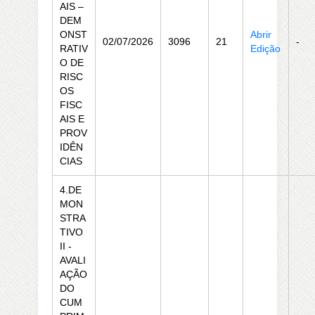
AIS –
DEM
ONST
Abrir
02/07/2026
3096
21
-
RATIV
Edição
O DE
RISC
OS
FISC
AIS E
PROV
IDÊN
CIAS
4.DE
MON
STRA
TIVO
II -
AVALI
AÇÃO
DO
CUM