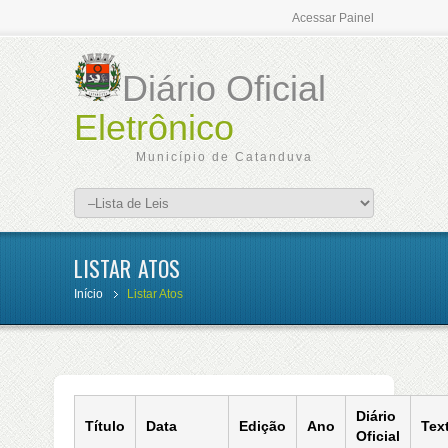
Acessar Painel
Diário Oficial
Eletrônico
Município de Catanduva
LISTAR ATOS
Início
Listar Atos
Diário
Título
Data
Edição
Ano
Tex
Oficial