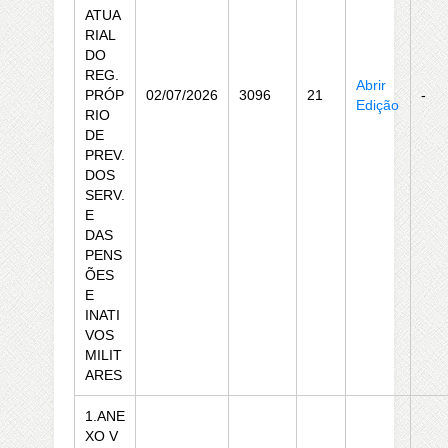
ATUA
RIAL
DO
REG.
Abrir
PRÓP
02/07/2026
3096
21
-
Edição
RIO
DE
PREV.
DOS
SERV.
E
DAS
PENS
ÕES
E
INATI
VOS
MILIT
ARES
1.ANE
XO V