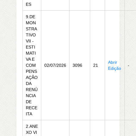
ES
9.DE
MON
STRA
TIVO
VII -
ESTI
MATI
VA E
Abrir
COM
02/07/2026
3096
21
-
Edição
PENS
AÇÃO
DA
RENÚ
NCIA
DE
RECE
ITA
2.ANE
XO VI