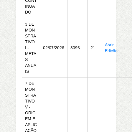
CONT
INUA
DO
3.DE
MON
STRA
TIVO
Abrir
I -
02/07/2026
3096
21
-
Edição
META
S
ANUA
IS
7.DE
MON
STRA
TIVO
V -
ORIG
EM E
APLIC
AÇÃO