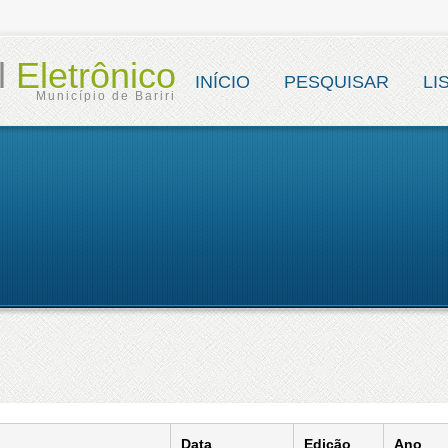
al
Eletrônico
INÍCIO
PESQUISAR
LI
Município de Bariri
Data
Edição
Ano