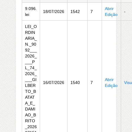
9.096.
Abrir
18/07/2026
1542
7
-
lei
Edição
LEI_O
RDIN
ARIA_
N._90
92___
2026_
___P
L_74_
2026_
___GI
Abrir
16/07/2026
1540
7
Visu
LBER
Edição
TO_B
ATAT
A_E_
DAMI
AO_B
RITO
_2026