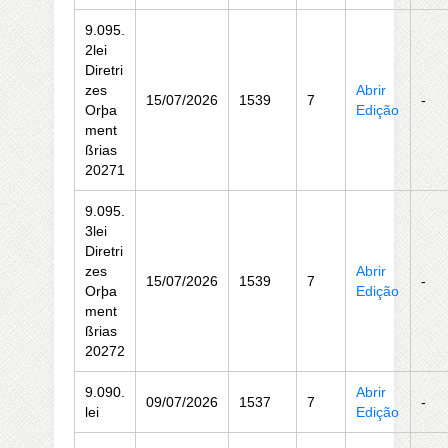
9.095.
2lei
Diretri
zes
Abrir
15/07/2026
1539
7
-
Orþa
Edição
ment
ßrias
20271
9.095.
3lei
Diretri
zes
Abrir
15/07/2026
1539
7
-
Orþa
Edição
ment
ßrias
20272
9.090.
Abrir
09/07/2026
1537
7
-
lei
Edição