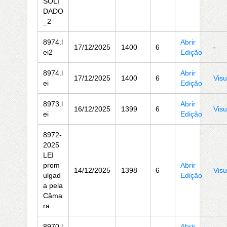
SOLI
DADO
_2
8974.l
Abrir
17/12/2025
1400
6
-
ei2
Edição
8974.l
Abrir
17/12/2025
1400
6
Visu
ei
Edição
8973.l
Abrir
16/12/2025
1399
6
Visu
ei
Edição
8972-
2025
LEI
prom
Abrir
14/12/2025
1398
6
Visu
ulgad
Edição
a pela
Câma
ra
8970.l
Abrir