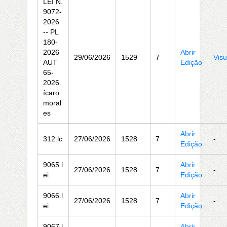
LEI N.
9072-
2026
-- PL
180-
2026
Abrir
29/06/2026
1529
7
Visu
AUT
Edição
65-
2026
ícaro
moral
es
Abrir
312.lc
27/06/2026
1528
7
-
Edição
9065.l
Abrir
27/06/2026
1528
7
-
ei
Edição
9066.l
Abrir
27/06/2026
1528
7
-
ei
Edição
9067.l
Abrir