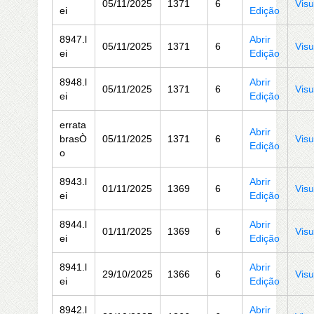
05/11/2025
1371
6
Visu
ei
Edição
8947.l
Abrir
05/11/2025
1371
6
Visu
ei
Edição
8948.l
Abrir
05/11/2025
1371
6
Visu
ei
Edição
errata
Abrir
brasÒ
05/11/2025
1371
6
Visu
Edição
o
8943.l
Abrir
01/11/2025
1369
6
Visu
ei
Edição
8944.l
Abrir
01/11/2025
1369
6
Visu
ei
Edição
8941.l
Abrir
29/10/2025
1366
6
Visu
ei
Edição
8942.l
Abrir