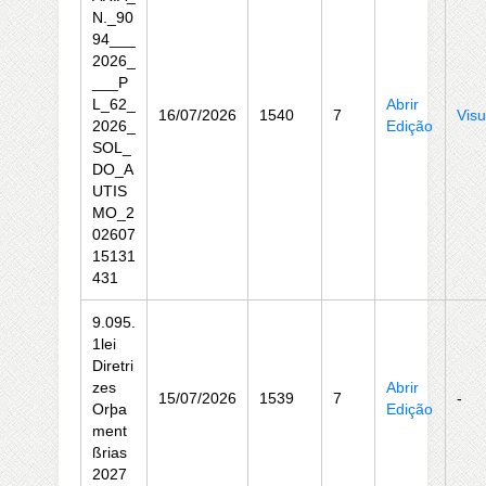
N._90
94___
2026_
___P
L_62_
Abrir
16/07/2026
1540
7
Visu
2026_
Edição
SOL_
DO_A
UTIS
MO_2
02607
15131
431
9.095.
1lei
Diretri
zes
Abrir
15/07/2026
1539
7
-
Orþa
Edição
ment
ßrias
2027