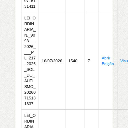
07151
31411
LEI_O
RDIN
ARIA_
N._90
93___
2026_
___P
L_217
Abrir
16/07/2026
1540
7
Visu
_2026
Edição
_SOL
_DO_
AUTI
SMO_
20260
71513
1337
LEI_O
RDIN
ARIA_