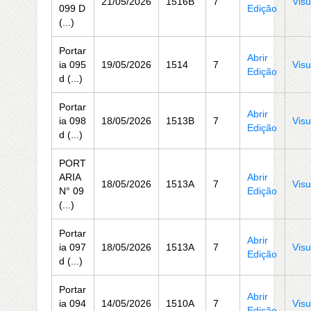
21/05/2026
1516B
7
Visu
099 D
Edição
(...)
Portar
Abrir
ia 095
19/05/2026
1514
7
Visu
Edição
d (...)
Portar
Abrir
ia 098
18/05/2026
1513B
7
Visu
Edição
d (...)
PORT
ARIA
Abrir
18/05/2026
1513A
7
Visu
N° 09
Edição
(...)
Portar
Abrir
ia 097
18/05/2026
1513A
7
Visu
Edição
d (...)
Portar
Abrir
ia 094
14/05/2026
1510A
7
Visu
Edição