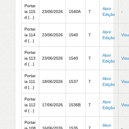
Portar
Abrir
ia 115
23/06/2026
1540A
7
-
Edição
d (...)
Portar
Abrir
ia 114
23/06/2026
1540
7
Visu
Edição
d (...)
Portar
Abrir
ia 113
23/06/2026
1540
7
Visu
Edição
d (...)
Portar
Abrir
ia 111
18/06/2026
1537
7
Visu
Edição
d (...)
Portar
Abrir
ia 112
17/06/2026
1536B
7
Visu
Edição
d (...)
Portar
Abrir
ia 108
16/06/2026
1535
7
-