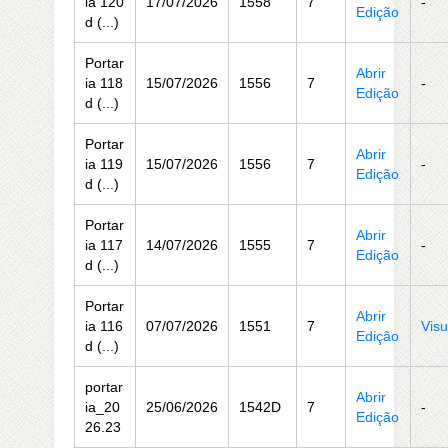
ia 120
17/07/2026
1558
7
-
Edição
d (...)
Portar
Abrir
ia 118
15/07/2026
1556
7
-
Edição
d (...)
Portar
Abrir
ia 119
15/07/2026
1556
7
-
Edição
d (...)
Portar
Abrir
ia 117
14/07/2026
1555
7
-
Edição
d (...)
Portar
Abrir
ia 116
07/07/2026
1551
7
Visu
Edição
d (...)
portar
Abrir
ia_20
25/06/2026
1542D
7
-
Edição
26.23