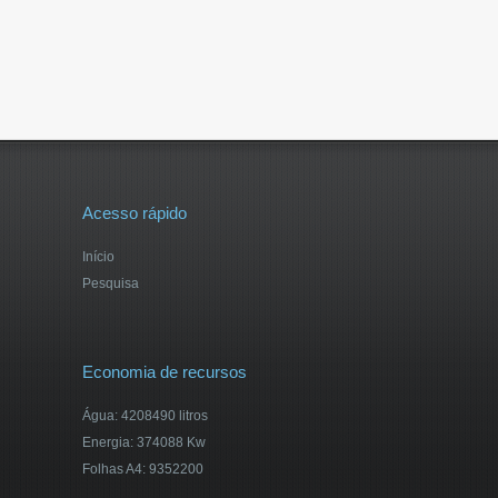
Acesso rápido
Início
Pesquisa
Economia de recursos
Água: 4208490 litros
Energia: 374088 Kw
Folhas A4: 9352200